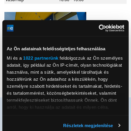
Az Ön adatainak felelősségteljes felhasználása
Mi és a
1022 partnerünk
feldolgozzuk az Ön személyes
adatait, így például az Ön IP-címét, olyan technológiákat
használva, mint a sütik, amelyekkel tárolhatjuk és
Google Maps útvonal
hozzáférünk az Ön adataihoz a készülékén, hogy
Kedvenc
személyre szabott hirdetéseket és tartalmakat, hirdetés-
és tartalommérést, közönségbetekintéseket, valamint
termékfejlesztéseket biztosíthassunk Önnek. Ön dönt
arról, hogy ki használja az adatait és milyen célra.
Ha engedélyezi, a következőt is meg szeretnénk tenni:
Részletek megjelenítése
Értesülj elsőként újdonságainkról és
Információgyűjtés az Ön földrajzi