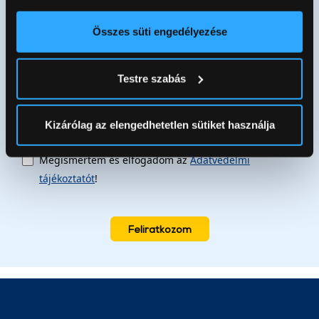
elhelyezkedéséről pár méteres pontossággal
akcióinkról
Az Ön készülékén beazonosítása annak konkrét
Összes süti engedélyezése
tulajdonságainak (ujjlenyomat) aktív ellenőrzésével
Tudjon meg többet személyes adatainak feldolgozási
Testre szabás
módjairól és adja meg preferenciáit a
Részletek
pontban
. Bármikor módosíthatja vagy visszavonhatja a
Sütinyilatkozathoz való hozzájárulását.
Kizárólag az elengedhetetlen sütiket használja
Az Eunonics.hu webáruházunk ún. süti vagy cookie file-
Megismertem és elfogadom az
Adatvédelmi
okat használ, melyeket az Ön gépén tárol a rendszer. A
tájékoztatót
!
cookie-k személyazonosítására nem alkalmasak,
szolgáltatásaink biztosításához szükségesek. Az oldal
használatával Ön elfogadja a cookie-k használatát.
Feliratkozom
További információk:
ÁSZF
és
Adatvédelem