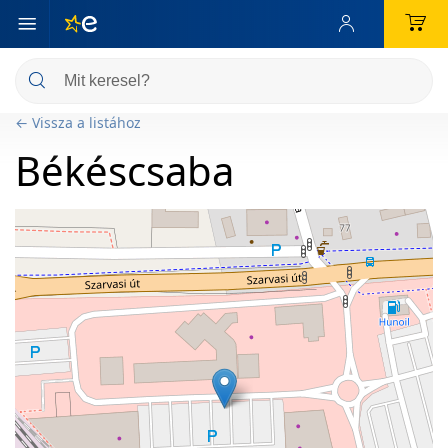
← Vissza a listához
Békéscsaba