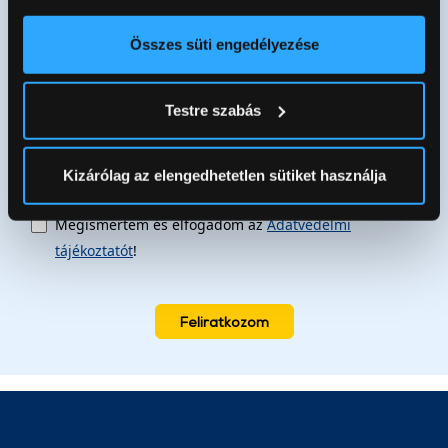
elhelyezkedéséről pár méteres pontossággal
akcióinkról
Az Ön készülékén beazonosítása annak konkrét
Összes süti engedélyezése
tulajdonságainak (ujjlenyomat) aktív ellenőrzésével
Tudjon meg többet személyes adatainak feldolgozási
Testre szabás
módjairól és adja meg preferenciáit a
Részletek
pontban
. Bármikor módosíthatja vagy visszavonhatja a
Sütinyilatkozathoz való hozzájárulását.
Kizárólag az elengedhetetlen sütiket használja
Az Eunonics.hu webáruházunk ún. süti vagy cookie file-
Megismertem és elfogadom az
Adatvédelmi
okat használ, melyeket az Ön gépén tárol a rendszer. A
tájékoztatót
!
cookie-k személyazonosítására nem alkalmasak,
szolgáltatásaink biztosításához szükségesek. Az oldal
használatával Ön elfogadja a cookie-k használatát.
Feliratkozom
További információk:
ÁSZF
és
Adatvédelem