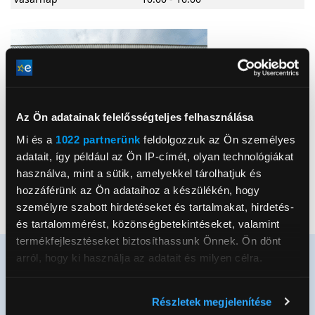
Az Ön adatainak felelősségteljes felhasználása
Mi és a
1022 partnerünk
feldolgozzuk az Ön személyes
adatait, így például az Ön IP-címét, olyan technológiákat
használva, mint a sütik, amelyekkel tárolhatjuk és
Google Maps útvonal
hozzáférünk az Ön adataihoz a készülékén, hogy
Kedvenc
személyre szabott hirdetéseket és tartalmakat, hirdetés-
és tartalommérést, közönségbetekintéseket, valamint
termékfejlesztéseket biztosíthassunk Önnek. Ön dönt
arról, hogy ki használja az adatait és milyen célra.
Ha engedélyezi, a következőt is meg szeretnénk tenni:
Részletek megjelenítése
Értesülj elsőként újdonságainkról és
Információgyűjtés az Ön földrajzi