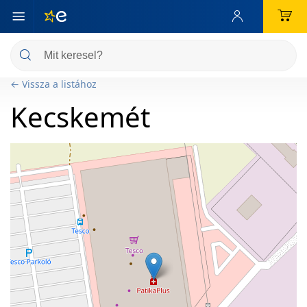
← Vissza a listához
Kecskemét