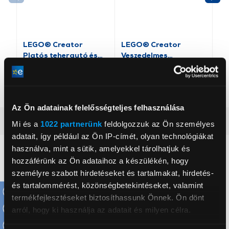
LEGO® Creator
LEGO® Creator
LE
Platós teherautó és
Veszedelmes
Va
helikopter (31146)
dinoszaurusz (31379)
tu
4 919 Ft
7 589 Ft
5 
Az Ön adatainak felelősségteljes felhasználása
Alaptulajdonságok
Mi és a
1022 partnerünk
feldolgozzuk az Ön személyes
adatait, így például az Ön IP-címét, olyan technológiákat
használva, mint a sütik, amelyekkel tárolhatjuk és
Képzeld el a motorbőgést, miközben összerakod a LEGO®
hozzáférünk az Ön adataihoz a készülékén, hogy
Technic Oracle Red Bull Racing RB20 F1 (42206)
autómodelledet! Élvezd a kihívást, miközben összerakod az
személyre szabott hirdetéseket és tartalmakat, hirdetés-
1:8-as méretarányú, jellegzetes festéssel, mintás gumikkal
és tartalommérést, közönségbetekintéseket, valamint
és autentikus részletekkel ellátott, F1 autómodell elemeit
termékfejlesztéseket biztosíthassunk Önnek. Ön dönt
és funkcióit!
arról, hogy ki használja az adatait és milyen célra.