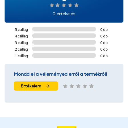
0 értékelés
5 csillag
0 db
4 csillag
0 db
3 csillag
0 db
2 csillag
0 db
1 csillag
0 db
Mondd el a véleményed erről a termékről!
Értékelem