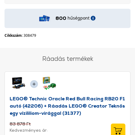
hűségpont
800
Cikkszám:
308479
Ráadás termékek
LEGO® Technic Oracle Red Bull Racing RB20 F1
autó (42206) + Ráadás LEGO® Creator Teknős
egy vízililiom-virággal (31377)
83 878 Ft
Kedvezményes ár: