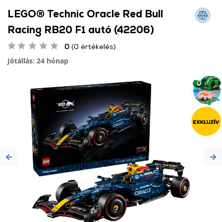
LEGO® Technic Oracle Red Bull
Racing RB20 F1 autó (42206)
0
(0 értékelés)
Jótállás: 24 hónap
Previous
Ne