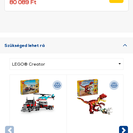
Eur
80 089 Ft
Szükséged lehet rá
LEGO® Creator