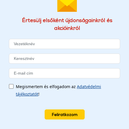
Értesülj elsőként újdonságainkról és
akcióinkról
Megismertem és elfogadom az
Adatvédelmi
tájékoztatót
!
Feliratkozom