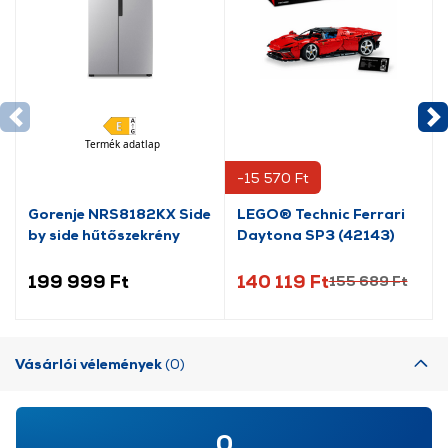
Termék adatlap
-15 570 Ft
Gorenje NRS8182KX Side
LEGO® Technic Ferrari
by side hűtőszekrény
Daytona SP3 (42143)
199 999 Ft
140 119 Ft
155 689 Ft
Vásárlói vélemények
(0)
0