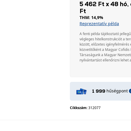
5 462 Ft x 48 hó, 
Ft
THM: 14,9%
Reprezentatív példa
A fenti példa tájékoztató jellegű
végleges hitelkonstrukciót a te
között, előzetes igényfelmérés 
közvetítőként a Magyar Cofidis 
Társaságunk a Magyar Nemzeti Ba
nyilvántartást ellenőrizni lehet 
hűségpont
1 999
Cikkszám:
312077