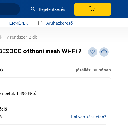
Bejelentkezés
Áruházkereső
OTT TERMÉKEK
Fi 7 rendszer, 2 db
E9300 otthoni mesh Wi-Fi 7
Jótállás: 36 hónap
s)
 belül, 1 490 Ft-tól
áció
ő
Hol van készleten?