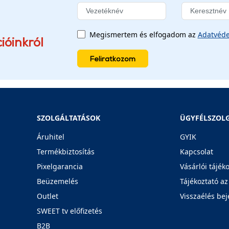
Megismertem és elfogadom az
Adatvéde
ióinkról
Feliratkozom
SZOLGÁLTATÁSOK
ÜGYFÉLSZOL
Áruhitel
GYIK
Termékbiztosítás
Kapcsolat
Pixelgarancia
Vásárlói tájék
Beüzemelés
Tájékoztató az
Outlet
Visszaélés bej
SWEET tv előfizetés
B2B