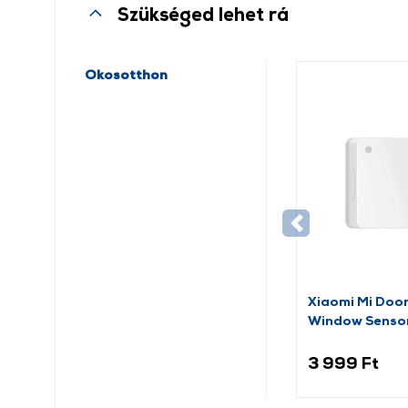
Szükséged lehet rá
Okosotthon
Xiaomi Mi Doo
Window Senso
(BHR5154GL)
3 999 Ft