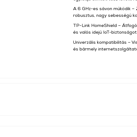
A 6 GHz-es sávon működik – Z
robusztus, nagy sebességű kap
TP-Link HomeShield – Átfogó 
és valós idejű IoT-biztonságot 
Univerzális kompatibilitás – V
és bármely internetszolgálta