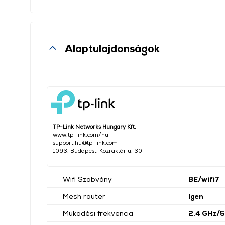
Alaptulajdonságok
TP-Link Networks Hungary Kft.
www.tp-link.com/hu
support.hu@tp-link.com
1093, Budapest, Közraktár u. 30
Wifi Szabvány
BE/wifi7
Mesh router
Igen
Működési frekvencia
2.4 GHz/5