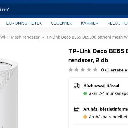
EURONICS HETEK
CÉGEKNEK
KARRIER
FELÚJÍT
Wi-Fi Mesh rendszer
TP-Link Deco BE65 BE9300 otthoni mesh Wi-
TP-Link Deco BE65 B
rendszer, 2 db
0
(0 értékelé
Házhozszállítással
akár 2-4 munkanapon
Áruházi készletinform
áruházba rendelhet