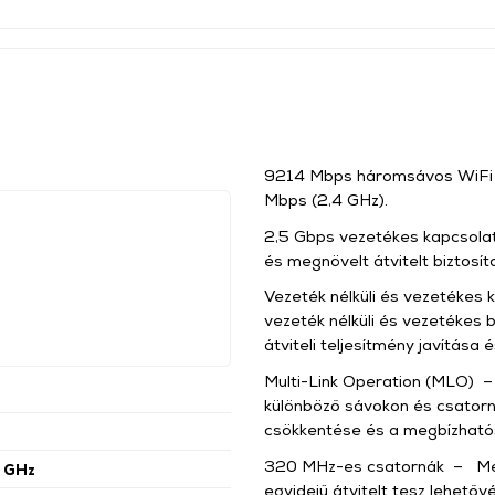
9214 Mbps háromsávos WiFi
Mbps (2,4 GHz).
2,5 Gbps vezetékes kapcsolat
és megnövelt átvitelt biztosít
Vezeték nélküli és vezetékes 
vezeték nélküli és vezetékes
átviteli teljesítmény javítása
Multi-Link Operation (MLO) –
különböző sávokon és csatorná
csökkentése és a megbízható
320 MHz-es csatornák – Meg
 GHz
egyidejű átvitelt tesz lehető