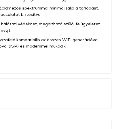
öldmezős spektrummal minimalizálja a torlódást,
csolatot biztosítva.
hálózati védelmet, megbízható szülői felügyeletet
nyújt.
isszafelé kompatibilis az összes WiFi generációval,
tóval (ISP) és modemmel működik.