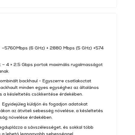
 –5760Mbps (6 GHz) + 2880 Mbps (5 GHz) +574
 – 4 × 2,5 Gbps portok maximális rugalmasságot
anak.
kombinált backhaul - Egyszerre csatlakoztat
 backhault minden egyes egységhez az általános
 és a késleltetés csökkentése érdekében.
 Egyidejűleg küldjön és fogadjon adatokat
kon az átviteli sebesség növelése, a késleltetés
ság növelése érdekében.
duplázza a sávszélességet, és sokkal több
vé a lehető legnagyobb sebességgel.