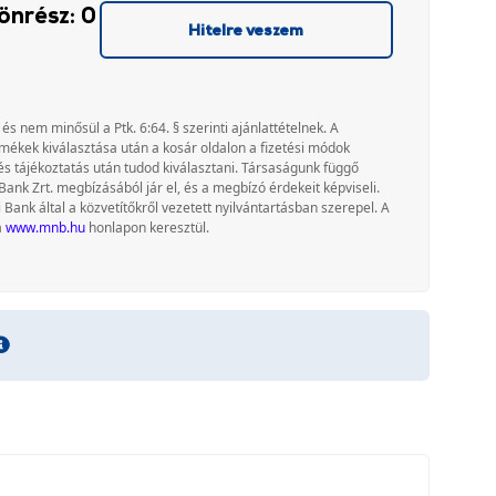
önrész: 0
Hitelre veszem
 és nem minősül a Ptk. 6:64. § szerinti ajánlattételnek. A
rmékek kiválasztása után a kosár oldalon a fizetési módok
és tájékoztatás után tudod kiválasztani. Társaságunk függő
Bank Zrt. megbízásából jár el, és a megbízó érdekeit képviseli.
nk által a közvetítőkről vezetett nyilvántartásban szerepel. A
a
www.mnb.hu
honlapon keresztül.