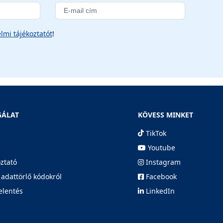
lmi tájékoztatót
!
GÁLAT
KÖVESS MINKET
TikTok
Youtube
oztató
Instagram
 adattörlő kódokról
Facebook
elentés
LinkedIn