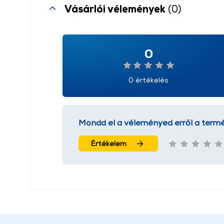
Vásárlói vélemények
(0)
0
0 értékelés
Mondd el a véleményed erről a termé
Értékelem