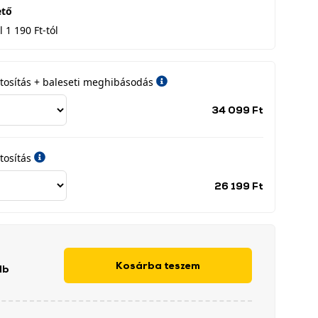
ető
 1 190 Ft-tól
iztosítás + baleseti meghibásodás
Jótállási
34 099 Ft
időszak
címke
tosítás
Jótállási
26 199 Ft
időszak
címke
Kosárba teszem
db