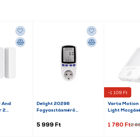
-1 109 Ft
r And
Delight 20296
Varta Motion 
r 2
Fogyasztásmérő
Light Mozgásér
költségszámítás funkcióval
lámpa (18624
5 999 Ft
1 780 Ft
2 8