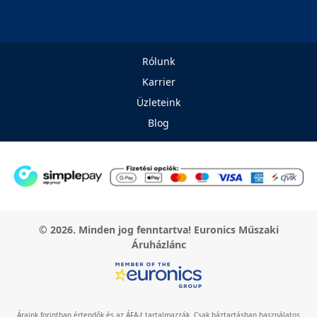
Rólunk
Karrier
Üzleteink
Blog
© 2026. Minden jog fenntartva! Euronics Műszaki
Áruházlánc
Áraink forintban értendők és az ÁFA-t tartalmazzák. Csak háztartásban használatos