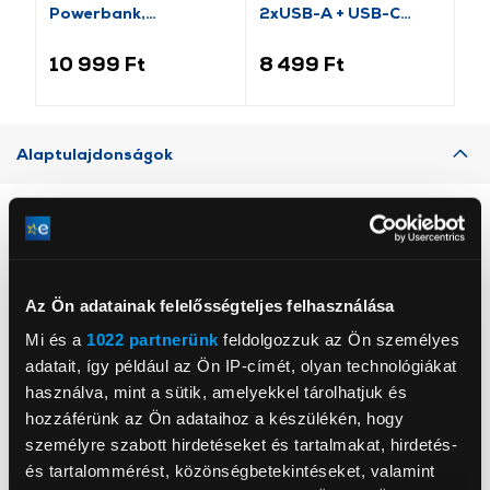
Powerbank,
2xUSB-A + USB-C
Po
10000mAh
PowerBank, pink
1
(P1007680312300)
(TTBB10000FASTP)
(T
10 999 Ft
8 499 Ft
9 
Alaptulajdonságok
Az Edifier NeoBuds Pro 3 ANC TWS fülhallgató prémium
hangzást, fejlett zajszűrést és alacsony késleltetést kínál.
Támogatják a Hi-Res Audio kodekeket (LDAC, LHDC 5.0),
adaptív ANC-t biztosítanak akár -50 dB hatékonysággal,
Az Ön adatainak felelősségteljes felhasználása
3D hangzást fejkövetéssel és automatikus váltást az
eszközök között. Ezen kívül még erős szélben is tiszta
Mi és a
1022 partnerünk
feldolgozzuk az Ön személyes
beszélgetést tesznek lehetővé, támogatják a gyorstöltést,
adatait, így például az Ön IP-címét, olyan technológiákat
IP54-es védettséget és teljes körű személyre
használva, mint a sütik, amelyekkel tárolhatjuk és
szabhatóságot biztosítanak az EDIFIER ConneX
hozzáférünk az Ön adataihoz a készülékén, hogy
alkalmazáson keresztül.
személyre szabott hirdetéseket és tartalmakat, hirdetés-
és tartalommérést, közönségbetekintéseket, valamint