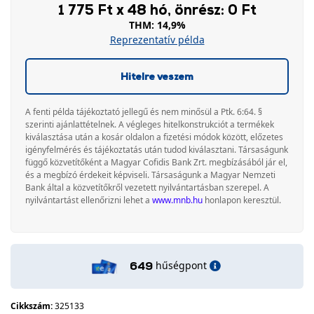
1 775 Ft x 48 hó, önrész: 0 Ft
THM: 14,9%
Reprezentatív példa
Hitelre veszem
A fenti példa tájékoztató jellegű és nem minősül a Ptk. 6:64. §
szerinti ajánlattételnek. A végleges hitelkonstrukciót a termékek
kiválasztása után a kosár oldalon a fizetési módok között, előzetes
igényfelmérés és tájékoztatás után tudod kiválasztani. Társaságunk
függő közvetítőként a Magyar Cofidis Bank Zrt. megbízásából jár el,
és a megbízó érdekeit képviseli. Társaságunk a Magyar Nemzeti
Bank által a közvetítőkről vezetett nyilvántartásban szerepel. A
nyilvántartást ellenőrizni lehet a
www.mnb.hu
honlapon keresztül.
hűségpont
649
Cikkszám:
325133