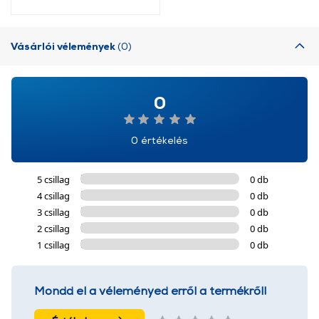
Vásárlói vélemények
(0)
0
0 értékelés
5 csillag
0 db
4 csillag
0 db
3 csillag
0 db
2 csillag
0 db
1 csillag
0 db
Mondd el a véleményed erről a termékről!