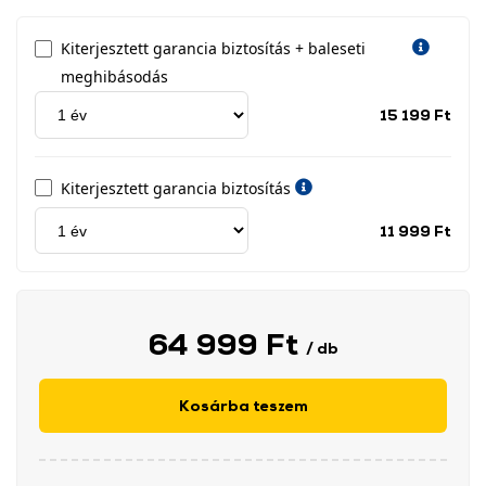
Kiterjesztett garancia biztosítás + baleseti
meghibásodás
Jótá
15 199 Ft
idős
címk
Kiterjesztett garancia biztosítás
Jótá
11 999 Ft
idős
címk
64 999 Ft
/ db
Kosárba teszem