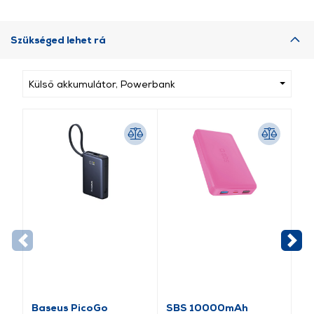
Szükséged lehet rá
Külső akkumulátor, Powerbank
Baseus PicoGo
SBS 10000mAh
SB