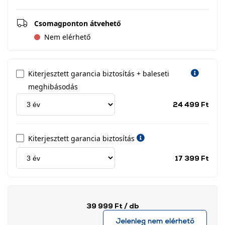
Csomagponton átvehető
Nem elérhető
Kiterjesztett garancia biztosítás + baleseti
meghibásodás
Jótá
24 499 Ft
idős
címk
Kiterjesztett garancia biztosítás
Jótá
17 399 Ft
idős
címk
39 999 Ft
/ db
Jelenleg nem elérhető