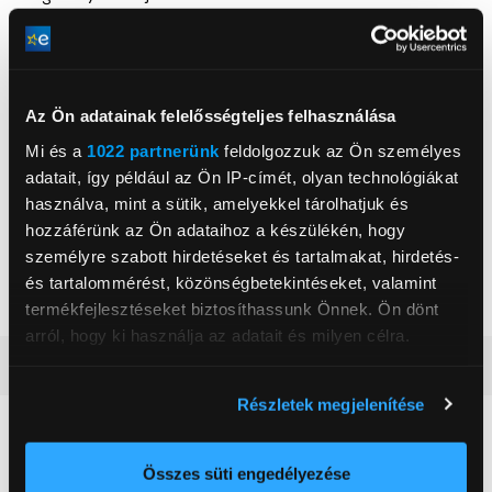
Az Ön adatainak felelősségteljes felhasználása
INNPRO Robert Błędowski Sp. z o.o.
Mi és a
1022 partnerünk
feldolgozzuk az Ön személyes
www.innpro.hu
adatait, így például az Ön IP-címét, olyan technológiákat
info@innpro.hu
44-200, Rybnik, Rudzka 65C
használva, mint a sütik, amelyekkel tárolhatjuk és
hozzáférünk az Ön adataihoz a készülékén, hogy
személyre szabott hirdetéseket és tartalmakat, hirdetés-
Szűkítő
Igen
és tartalommérést, közönségbetekintéseket, valamint
Szín
Szürke
termékfejlesztéseket biztosíthassunk Önnek. Ön dönt
arról, hogy ki használja az adatait és milyen célra.
Részletes ismertető
Ha engedélyezi, a következőt is meg szeretnénk tenni:
Részletek megjelenítése
Információgyűjtés az Ön földrajzi
Neked ajánljuk
elhelyezkedéséről pár méteres pontossággal
Az Ön készülékén beazonosítása annak konkrét
Összes süti engedélyezése