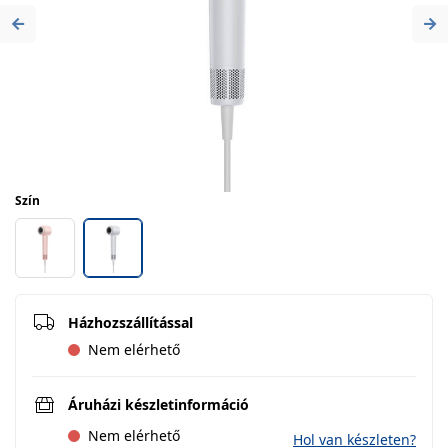
Previous
Ne
Szín
Házhozszállítással
Nem elérhető
Áruházi készletinformáció
Nem elérhető
Hol van készleten?