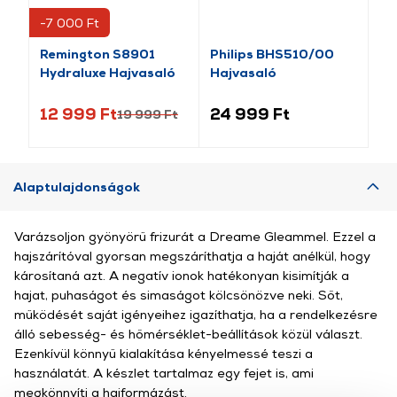
-7 000 Ft
Remington S8901
Philips BHS510/00
Re
Hydraluxe Hajvasaló
Hajvasaló
Ha
12 999 Ft
24 999 Ft
11
19 999 Ft
Alaptulajdonságok
Varázsoljon gyönyörű frizurát a Dreame Gleammel. Ezzel a
hajszárítóval gyorsan megszáríthatja a haját anélkül, hogy
károsítaná azt. A negatív ionok hatékonyan kisimítják a
hajat, puhaságot és simaságot kölcsönözve neki. Sőt,
működését saját igényeihez igazíthatja, ha a rendelkezésre
álló sebesség- és hőmérséklet-beállítások közül választ.
Ezenkívül könnyű kialakítása kényelmessé teszi a
használatát. A készlet tartalmaz egy fejet is, ami
megkönnyíti a hajformázást.