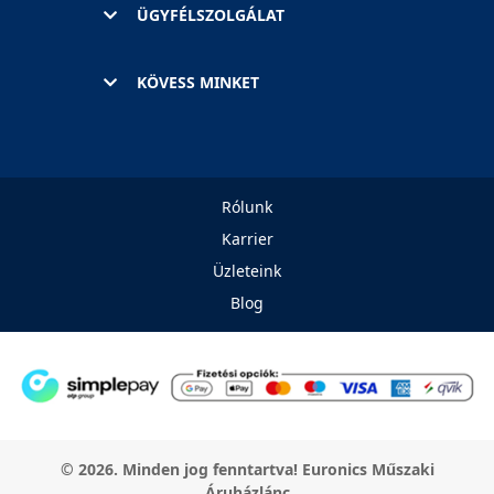
ÜGYFÉLSZOLGÁLAT
KÖVESS MINKET
Rólunk
Karrier
Üzleteink
Blog
© 2026. Minden jog fenntartva! Euronics Műszaki
Áruházlánc