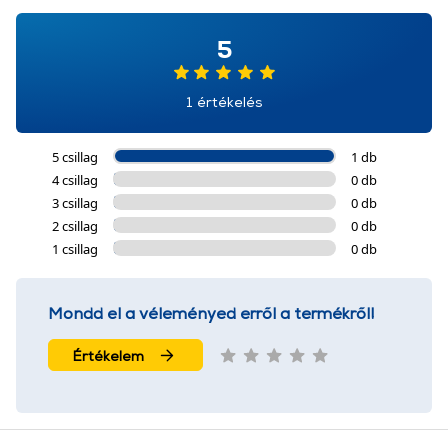
5
1 értékelés
5 csillag
1 db
4 csillag
0 db
3 csillag
0 db
2 csillag
0 db
1 csillag
0 db
Mondd el a véleményed erről a termékről!
Értékelem