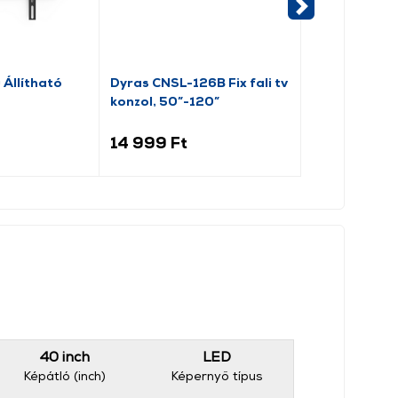
Állítható
Dyras CNSL-126B Fix fali tv
Dyras PSW8
konzol, 50”-120”
Dönthető TV 
14 999 Ft
18 999 Ft
40 inch
LED
Képátló (inch)
Képernyő típus