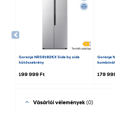
Termék adatlap
Gorenje NRS8182KX Side by side
Gorenje 
hűtőszekrény
kombinál
199 999 Ft
179 99
Vásárlói vélemények
(0)