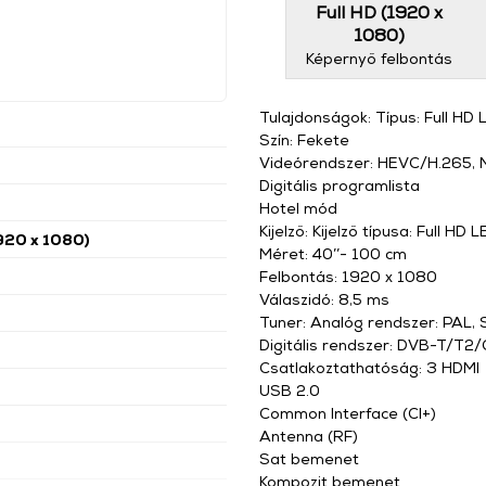
Full HD (1920 x
1080)
Képernyő felbontás
Tulajdonságok: Típus: Full HD
Szín: Fekete
Videórendszer: HEVC/H.265,
Digitális programlista
Hotel mód
Kijelző: Kijelző típusa: Full HD 
1920 x 1080)
Méret: 40’’- 100 cm
Felbontás: 1920 x 1080
Válaszidó: 8,5 ms
Tuner: Analóg rendszer: PAL
Digitális rendszer: DVB-T/T
Csatlakoztathatóság: 3 HDMI
USB 2.0
Common Interface (CI+)
Antenna (RF)
Sat bemenet
Kompozit bemenet