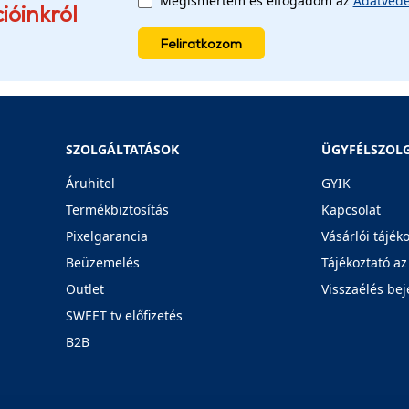
Megismertem és elfogadom az
Adatvéde
ióinkról
Feliratkozom
SZOLGÁLTATÁSOK
ÜGYFÉLSZOL
Áruhitel
GYIK
Termékbiztosítás
Kapcsolat
Pixelgarancia
Vásárlói tájék
Beüzemelés
Tájékoztató az
Outlet
Visszaélés bej
SWEET tv előfizetés
B2B