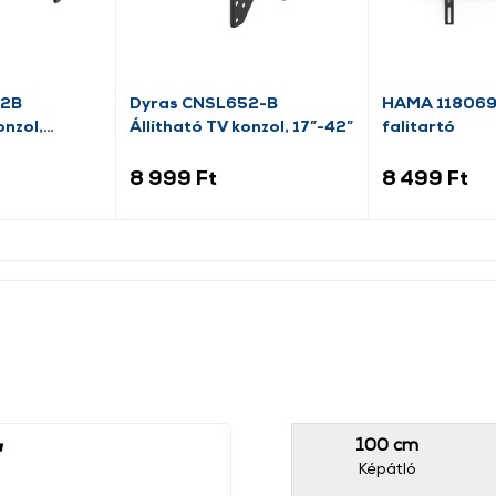
12B
Dyras CNSL652-B
HAMA 118069 
nzol,
Állítható TV konzol, 17”-42”
falitartó
8 999 Ft
8 499 Ft
100 cm
Képátló