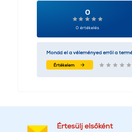
0
0 értékelés
Mondd el a véleményed erről a termé
Értékelem
Értesülj elsőként