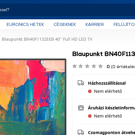
EURONICS HETEK
CÉGEKNEK
KARRIER
FELÚJÍT
Blaupunkt BN40F1132EEB 40" Full HD LED TV
Blaupunkt BN40F113
0
(0 értékelé
Házhozszállítással
Nem elérhető
Áruházi készletinform
Nem elérhető
Csomagponton átveh