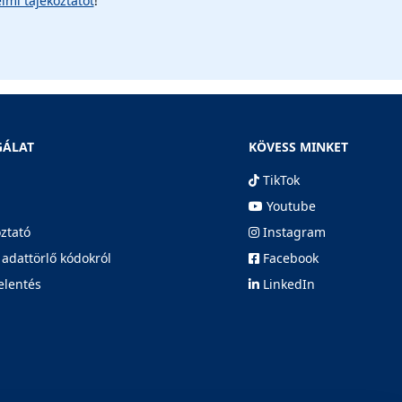
lmi tájékoztatót
!
GÁLAT
KÖVESS MINKET
TikTok
Youtube
oztató
Instagram
 adattörlő kódokról
Facebook
elentés
LinkedIn