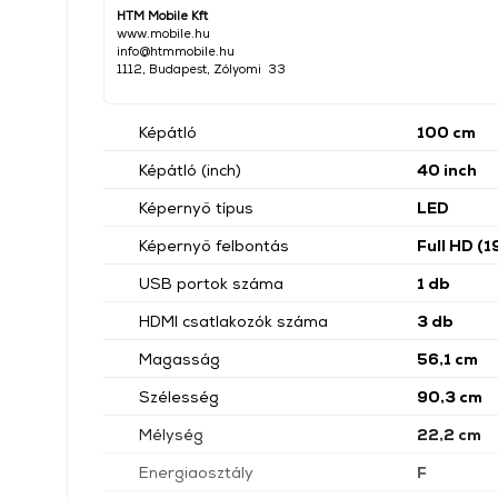
HTM Mobile Kft
www.mobile.hu
info@htmmobile.hu
1112, Budapest, Zólyomi 33
Képátló
100 cm
Képátló (inch)
40 inch
Képernyő típus
LED
Képernyő felbontás
Full HD (
USB portok száma
1 db
HDMI csatlakozók száma
3 db
Magasság
56,1 cm
Szélesség
90,3 cm
Mélység
22,2 cm
Energiaosztály
F