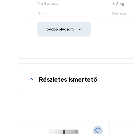
Nettó súly
7,7 kg
Szín
Fekete
USB csatlakozó
Igen
Tovább olvasom
Részletes ismertető