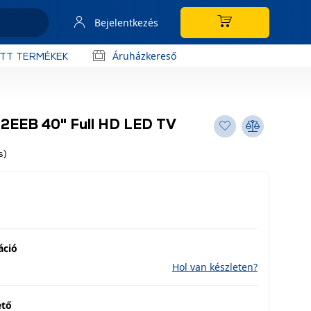
Bejelentkezés
Áruházkereső
OTT TERMÉKEK
2EEB 40" Full HD LED TV
s)
áció
Hol van készleten?
ető