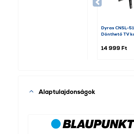
Dyras CNSL-5
Dönthető TV ko
32”-80”
14 999 Ft
Alaptulajdonságok