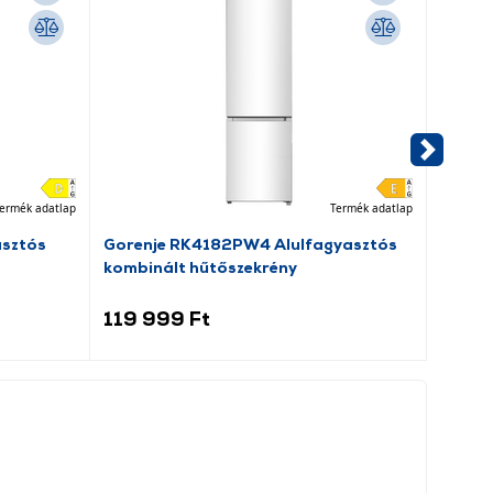
ermék adatlap
Termék adatlap
asztós
Gorenje RK4182PW4 Alulfagyasztós
Dreame
kombinált hűtőszekrény
porsz
119 999 Ft
69 9