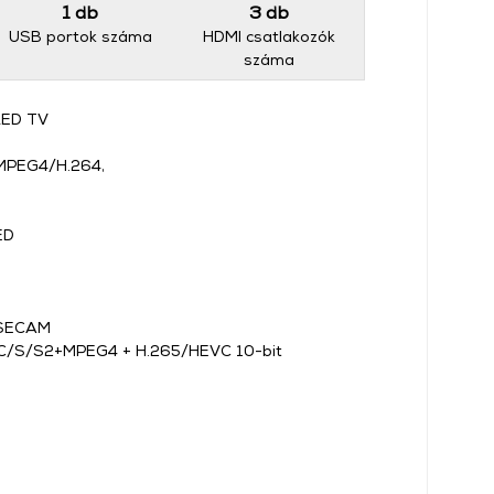
1 db
3 db
USB portok száma
HDMI csatlakozók
száma
 LED TV
 MPEG4/H.264,
LED
, SECAM
2/C/S/S2+MPEG4 + H.265/HEVC 10-bit