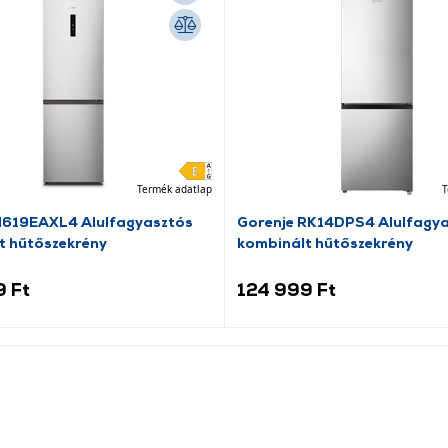
Termék adatlap
T
N619EAXL4 Alulfagyasztós
Gorenje RK14DPS4 Alulfagy
t hűtőszekrény
kombinált hűtőszekrény
9 Ft
124 999 Ft