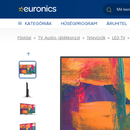
KATEGÓRIÁK
HŰSÉGPROGRAM
ÁRUHITEL
Főoldal
TV, Audio, Játékkonzol
Televíziók
LED TV
Previous