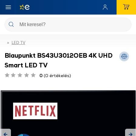
LED TV
Blaupunkt BS43U3012OEB 4K UHD
Smart LED TV
0
(0 értékelés)