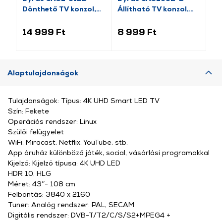
Dönthető TV konzol,
Állítható TV konzol,
Ál
32”-80”
17”-42”
14 999 Ft
8 999 Ft
8 
Alaptulajdonságok
Tulajdonságok: Típus: 4K UHD Smart LED TV
Szín: Fekete
Operációs rendszer: Linux
Szülői felügyelet
WiFi, Miracast, Netflix, YouTube, stb.
App áruház különböző játék, social, vásárlási programokkal
Kijelző: Kijelző típusa: 4K UHD LED
HDR 10, HLG
Méret: 43’’- 108 cm
Felbontás: 3840 x 2160
Tuner: Analóg rendszer: PAL, SECAM
Digitális rendszer: DVB-T/T2/C/S/S2+MPEG4 +