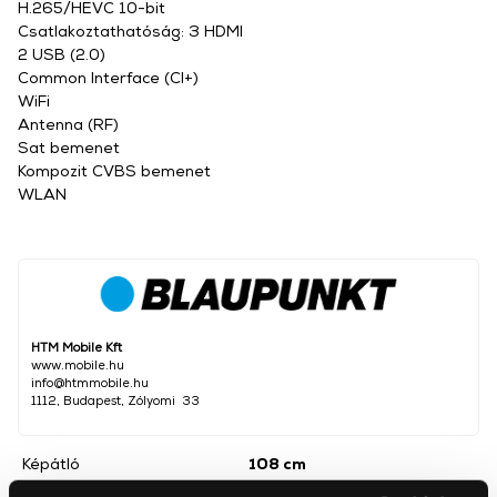
H.265/HEVC 10-bit
Csatlakoztathatóság: 3 HDMI
2 USB (2.0)
Common Interface (CI+)
WiFi
Antenna (RF)
Sat bemenet
Kompozit CVBS bemenet
WLAN
HTM Mobile Kft
www.mobile.hu
info@htmmobile.hu
1112, Budapest, Zólyomi 33
Képátló
108 cm