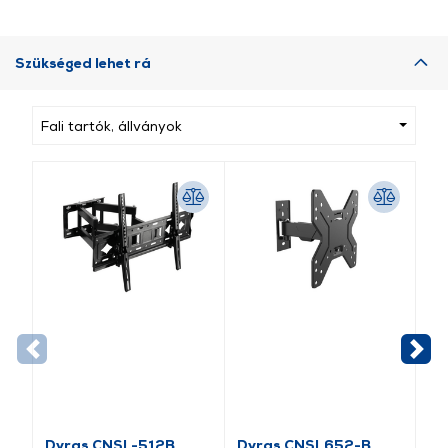
Szükséged lehet rá
Fali tartók, állványok
Dyras CNSL-512B
Dyras CNSL652-B
HA