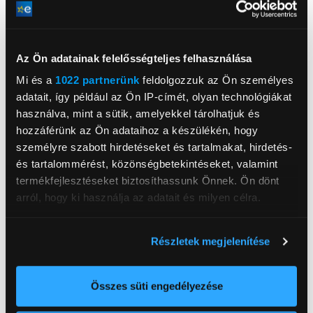
Képátló (inch)
43 inch
Képernyő típus
LED
Képernyő felbontás
4K
Az Ön adatainak felelősségteljes felhasználása
USB portok száma
2 db
Mi és a
1022 partnerünk
feldolgozzuk az Ön személyes
adatait, így például az Ön IP-címét, olyan technológiákat
HDMI csatlakozók száma
3 db
használva, mint a sütik, amelyekkel tárolhatjuk és
Magasság
61,8 cm
hozzáférünk az Ön adataihoz a készülékén, hogy
Szélesség
96,9 cm
személyre szabott hirdetéseket és tartalmakat, hirdetés-
és tartalommérést, közönségbetekintéseket, valamint
Mélység
23,5 cm
termékfejlesztéseket biztosíthassunk Önnek. Ön dönt
Energiaosztály
G
arról, hogy ki használja az adatait és milyen célra.
Nettó súly
9 kg
Ha engedélyezi, a következőt is meg szeretnénk tenni:
Szín
Fekete
Részletek megjelenítése
Információgyűjtés az Ön földrajzi
USB csatlakozó
Igen
elhelyezkedéséről pár méteres pontossággal
Tovább olvasom
Az Ön készülékén beazonosítása annak konkrét
Összes süti engedélyezése
WiFi
Igen
tulajdonságainak (ujjlenyomat) aktív ellenőrzésével