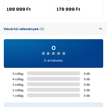
kombinált hűtőszekrény
199 999 Ft
179 999 Ft
Vásárlói vélemények
(0)
0
0 értékelés
5 csillag
0 db
4 csillag
0 db
3 csillag
0 db
2 csillag
0 db
1 csillag
0 db