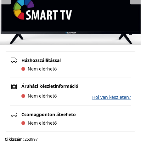
Previous
Ne
Házhozszállítással
Nem elérhető
Áruházi készletinformáció
Nem elérhető
Hol van készleten?
Csomagponton átvehető
Nem elérhető
Cikkszám:
253997