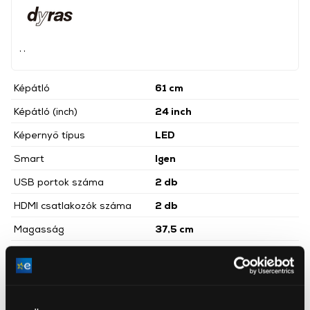
, ,
Képátló
61 cm
Képátló (inch)
24 inch
Képernyő típus
LED
Smart
Igen
USB portok száma
2 db
HDMI csatlakozók száma
2 db
Magasság
37,5 cm
Szélesség
55,7 cm
Mélység
16,6 cm
Energiaosztály
F