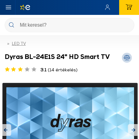
LED TV
Dyras BL-24E1S 24" HD Smart TV
3.1
(14 értékelés)
Previous
Ne