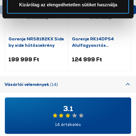
Sütinyilatkozathoz való hozzájárulását.
Kizárólag az elengedhetetlen sütiket használja
Az Eunonics.hu webáruházunk ún. süti vagy cookie file-
Termék adatlap
Termék adatlap
okat használ, melyeket az Ön gépén tárol a rendszer. A
cookie-k személyazonosítására nem alkalmasak,
szolgáltatásaink biztosításához szükségesek. Az oldal
Gorenje NRS8182KX Side
Gorenje RK14DPS4
by side hűtőszekrény
Alulfagyasztós
használatával Ön elfogadja a cookie-k használatát.
kombinált hűtőszekrény
További információk:
ÁSZF
és
Adatvédelem
199 999 Ft
124 999 Ft
Vásárlói vélemények
(14)
3.1
14 értékelés