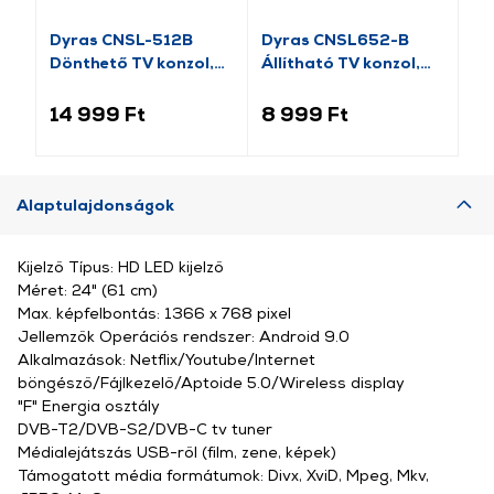
Dyras CNSL-512B
Dyras CNSL652-B
HA
Dönthető TV konzol,
Állítható TV konzol,
Ál
32”-80”
17”-42”
14 999 Ft
8 999 Ft
8 
Alaptulajdonságok
Kijelző Típus: HD LED kijelző
Méret: 24" (61 cm)
Max. képfelbontás: 1366 x 768 pixel
Jellemzők Operációs rendszer: Android 9.0
Alkalmazások: Netflix/Youtube/Internet
böngésző/Fájlkezelő/Aptoide 5.0/Wireless display
"F" Energia osztály
DVB-T2/DVB-S2/DVB-C tv tuner
Médialejátszás USB-ről (film, zene, képek)
Támogatott média formátumok: Divx, XviD, Mpeg, Mkv,