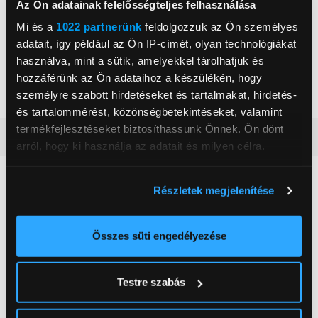
Az Ön adatainak felelősségteljes felhasználása
Nettó súly
2,9 kg
Mi és a
1022 partnerünk
feldolgozzuk az Ön személyes
USB csatlakozó
Igen
adatait, így például az Ön IP-címét, olyan technológiákat
használva, mint a sütik, amelyekkel tárolhatjuk és
WiFi
Igen
Tovább olvasom
hozzáférünk az Ön adataihoz a készülékén, hogy
MKV videó formátum
Igen
személyre szabott hirdetéseket és tartalmakat, hirdetés-
és tartalommérést, közönségbetekintéseket, valamint
termékfejlesztéseket biztosíthassunk Önnek. Ön dönt
Részletes ismertető
arról, hogy ki használja az adatait és milyen célra.
Neked ajánljuk
Ha engedélyezi, a következőt is meg szeretnénk tenni:
Részletek megjelenítése
Információgyűjtés az Ön földrajzi
elhelyezkedéséről pár méteres pontossággal
Az Ön készülékén beazonosítása annak konkrét
Összes süti engedélyezése
tulajdonságainak (ujjlenyomat) aktív ellenőrzésével
Tudjon meg többet személyes adatainak feldolgozási
Testre szabás
módjairól és adja meg preferenciáit a
Részletek
pontban
. Bármikor módosíthatja vagy visszavonhatja a