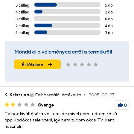
5 csillag
5 db
4 csillag
2 db
3 csillag
0 db
2 csillag
4 db
1 csillag
3 db
Mondd el a véleményed erről a termékről!
Értékelem
K. Krisztina
Felhasználói értékelés
2025. 02. 27.
Gyenge
0
TV box kiváltására vettem, de mivel nem tudtam rá rá
applikációkat telepíteni, így nem tudom okos TV-ként
használni.