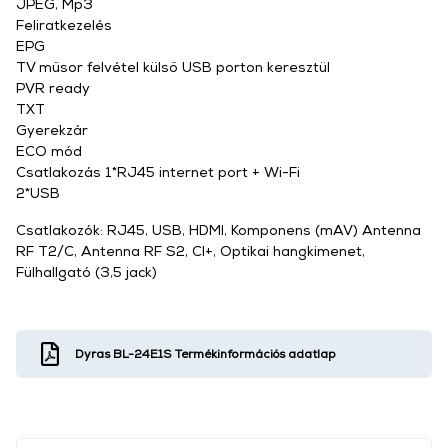
JPEG, Mp3
Feliratkezelés
EPG
TV műsor felvétel külső USB porton keresztül
PVR ready
TXT
Gyerekzár
ECO mód
Csatlakozás 1*RJ45 internet port + Wi-Fi
2*USB
Csatlakozók: RJ45, USB, HDMI, Komponens (mAV) Antenna
RF T2/C, Antenna RF S2, CI+, Optikai hangkimenet,
Fülhallgató (3,5 jack)
Dyras BL-24E1S Termékinformációs adatlap