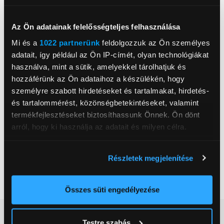
Képernyő felbontás
Ultra HD
Smart
Igen
Az Ön adatainak felelősségteljes felhasználása
USB portok száma
1 db
Mi és a
1022 partnerünk
feldolgozzuk az Ön személyes
adatait, így például az Ön IP-címét, olyan technológiákat
HDMI csatlakozók száma
2 db
használva, mint a sütik, amelyekkel tárolhatjuk és
Képfrissítés
50 Hz
hozzáférünk az Ön adataihoz a készülékén, hogy
személyre szabott hirdetéseket és tartalmakat, hirdetés-
Magasság
76,5 cm
és tartalommérést, közönségbetekintéseket, valamint
Szélesség
130,5 cm
termékfejlesztéseket biztosíthassunk Önnek. Ön dönt
Mélység
9 cm
arról, hogy ki használja az adatait és milyen célra.
Energiaosztály
E
Ha engedélyezi, a következőt is meg szeretnénk tenni:
Részletek megjelenítése
Nettó súly
14,56 kg
Információgyűjtés az Ön földrajzi
Tovább olvasom
Szín
elhelyezkedéséről pár méteres pontossággal
Fekete
Az Ön készülékén beazonosítása annak konkrét
Összes süti engedélyezése
USB csatlakozó
Igen
tulajdonságainak (ujjlenyomat) aktív ellenőrzésével
WiFi
Igen
Részletes ismertető
Tudjon meg többet személyes adatainak feldolgozási
Testre szabás