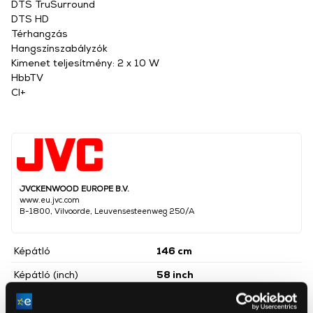
DTS TruSurround
DTS HD
Térhangzás
Hangszínszabályzók
Kimenet teljesítmény: 2 x 10 W
HbbTV
CI+
JVCKENWOOD EUROPE B.V.
www.eu.jvc.com
B-1800, Vilvoorde, Leuvensesteenweg 250/A
Képátló
146 cm
Képátló (inch)
58 inch
Képernyő típus
LED