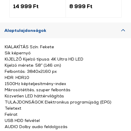
14 999 Ft
8 999 Ft
8 
Alaptulajdonságok
KIALAKÍTÁS Szín: Fekete
Sík képernyő
KIJELZŐ Kijelző típusa: 4K Ultra HD LED
Kijelző mérete: 58” (146 cm)
Felbontás: 3840x2160 px
HDR: HDR10
1500Hz képteljesítmény-index
Mikrosötétítés, szuper felbontás
Közvetlen LED háttérvilágítás
TULAJDONSÁGOK Elektronikus programújság (EPG)
Teletext
Felirat
USB HDD felvétel
AUDIO Dolby audio feldolgozás