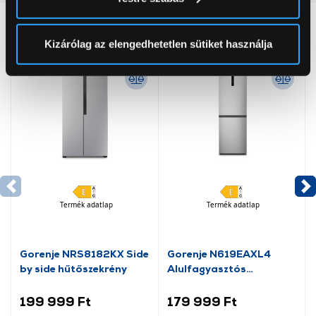
módjairól és adja meg preferenciáit a
Részletek
pontban
. Bármikor módosíthatja vagy visszavonhatja a
Neked ajánljuk
Sütinyilatkozathoz való hozzájárulását.
Kizárólag az elengedhetetlen sütiket használja
Az Eunonics.hu webáruházunk ún. süti vagy cookie file-
okat használ, melyeket az Ön gépén tárol a rendszer. A
cookie-k személyazonosítására nem alkalmasak,
szolgáltatásaink biztosításához szükségesek. Az oldal
használatával Ön elfogadja a cookie-k használatát.
További információk:
ÁSZF
és
Adatvédelem
Termék adatlap
Termék adatlap
Gorenje NRS8182KX Side
Gorenje N619EAXL4
by side hűtőszekrény
Alulfagyasztós
kombinált hűtőszekrény
199 999 Ft
179 999 Ft