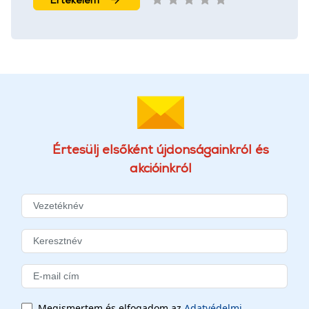
Értesülj elsőként újdonságainkról és
akcióinkról
Megismertem és elfogadom az
Adatvédelmi