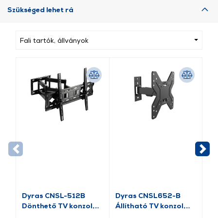
Szükséged lehet rá
Fali tartók, állványok
Dyras CNSL-512B
Dyras CNSL652-B
HA
Dönthető TV konzol,
Állítható TV konzol,
Ál
32”-80”
17”-42”