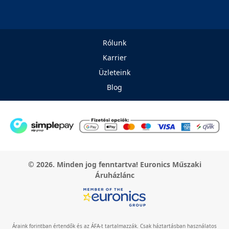
Rólunk
Karrier
Üzleteink
Blog
© 2026. Minden jog fenntartva! Euronics Műszaki
Áruházlánc
Áraink forintban értendők és az ÁFA-t tartalmazzák. Csak háztartásban használatos