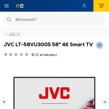
LED TV
JVC LT-58VU3005 58" 4K Smart TV
0
(0 értékelés)
Previous
Ne