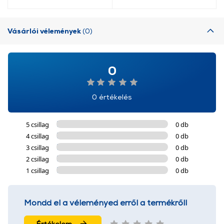
Vásárlói vélemények
(0)
0
0 értékelés
5 csillag
0 db
4 csillag
0 db
3 csillag
0 db
2 csillag
0 db
1 csillag
0 db
Mondd el a véleményed erről a termékről!
Értékelem