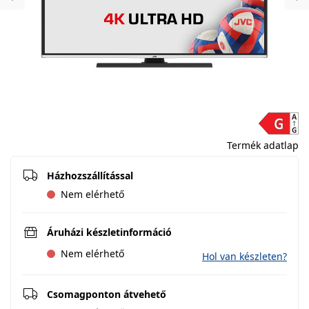
Previous
Ne
Termék adatlap
Házhozszállítással
Nem elérhető
Áruházi készletinformáció
Nem elérhető
Hol van készleten?
Csomagponton átvehető