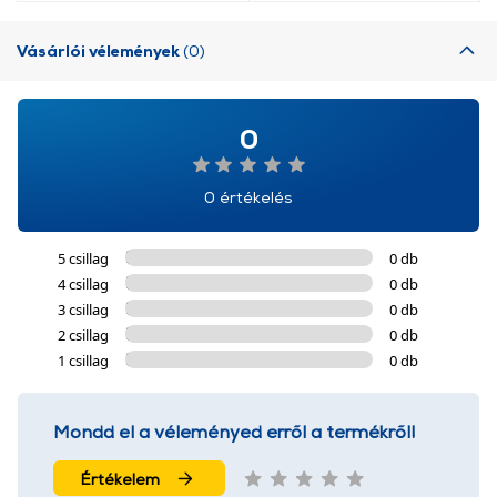
Vásárlói vélemények
(0)
0
0 értékelés
5 csillag
0 db
4 csillag
0 db
3 csillag
0 db
2 csillag
0 db
1 csillag
0 db
Mondd el a véleményed erről a termékről!
Értékelem