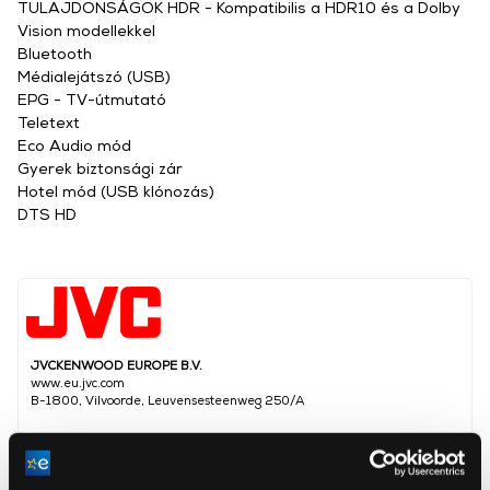
TULAJDONSÁGOK HDR - Kompatibilis a HDR10 és a Dolby
Vision modellekkel
Bluetooth
Médialejátszó (USB)
EPG - TV-útmutató
Teletext
Eco Audio mód
Gyerek biztonsági zár
Hotel mód (USB klónozás)
DTS HD
JVCKENWOOD EUROPE B.V.
www.eu.jvc.com
B-1800, Vilvoorde, Leuvensesteenweg 250/A
Képátló
127 cm