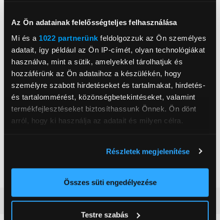
Képátló (inch)
50 inch
Képernyő típus
LED
Az Ön adatainak felelősségteljes felhasználása
Képernyő felbontás
4K
Mi és a
1022 partnerünk
feldolgozzuk az Ön személyes
adatait, így például az Ön IP-címét, olyan technológiákat
USB portok száma
2 db
használva, mint a sütik, amelyekkel tárolhatjuk és
HDMI csatlakozók száma
3 db
hozzáférünk az Ön adataihoz a készülékén, hogy
személyre szabott hirdetéseket és tartalmakat, hirdetés-
Betekintési szög
178 °
és tartalommérést, közönségbetekintéseket, valamint
Képfrissítés
1 800 Hz
termékfejlesztéseket biztosíthassunk Önnek. Ön dönt
arról, hogy ki használja az adatait és milyen célra.
Energiaosztály
G
Szín
Fekete
Ha engedélyezi, a következőt is meg szeretnénk tenni:
Részletek megjelenítése
USB csatlakozó
Igen
Információgyűjtés az Ön földrajzi
elhelyezkedéséről pár méteres pontossággal
WiFi
Igen
Az Ön készülékén beazonosítása annak konkrét
Összes süti engedélyezése
tulajdonságainak (ujjlenyomat) aktív ellenőrzésével
Részletes ismertető
Tudjon meg többet személyes adatainak feldolgozási
Testre szabás
módjairól és adja meg preferenciáit a
Részletek