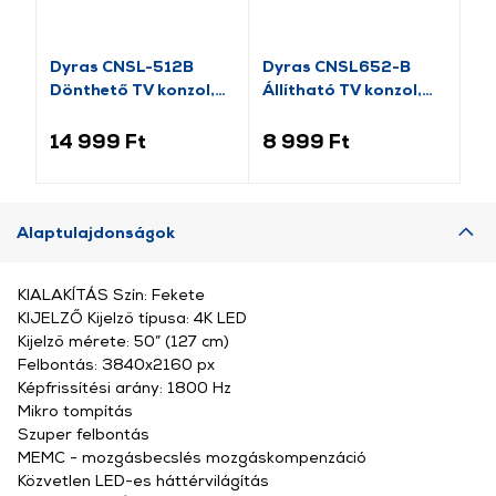
Dyras CNSL-512B
Dyras CNSL652-B
HA
Dönthető TV konzol,
Állítható TV konzol,
Ál
32”-80”
17”-42”
14 999 Ft
8 999 Ft
8 
Alaptulajdonságok
KIALAKÍTÁS Szín: Fekete
KIJELZŐ Kijelző típusa: 4K LED
Kijelző mérete: 50” (127 cm)
Felbontás: 3840x2160 px
Képfrissítési arány: 1800 Hz
Mikro tompítás
Szuper felbontás
MEMC - mozgásbecslés mozgáskompenzáció
Közvetlen LED-es háttérvilágítás