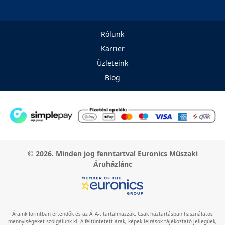
Rólunk
Karrier
Üzleteink
Blog
© 2026. Minden jog fenntartva! Euronics Műszaki
Áruházlánc
Áraink forintban értendők és az ÁFA-t tartalmazzák. Csak háztartásban használatos
mennyiségeket szolgálunk ki. A feltüntetett árak, képek leírások tájékoztató jellegűek,