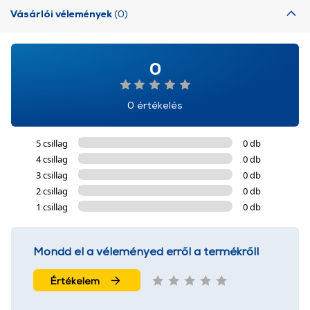
Vásárlói vélemények
(0)
0
0 értékelés
5 csillag
0 db
4 csillag
0 db
3 csillag
0 db
2 csillag
0 db
1 csillag
0 db
Mondd el a véleményed erről a termékről!
Értékelem