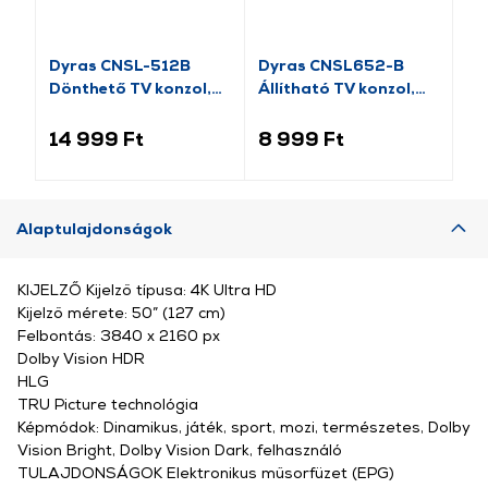
Dyras CNSL-512B
Dyras CNSL652-B
HA
Dönthető TV konzol,
Állítható TV konzol,
Ál
32”-80”
17”-42”
14 999 Ft
8 999 Ft
8 
Alaptulajdonságok
KIJELZŐ Kijelző típusa: 4K Ultra HD
Kijelző mérete: 50” (127 cm)
Felbontás: 3840 x 2160 px
Dolby Vision HDR
HLG
TRU Picture technológia
Képmódok: Dinamikus, játék, sport, mozi, természetes, Dolby
Vision Bright, Dolby Vision Dark, felhasználó
TULAJDONSÁGOK Elektronikus műsorfüzet (EPG)