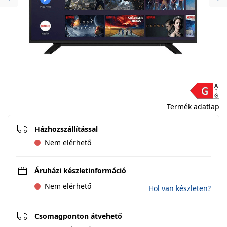
Previous
Ne
Termék adatlap
Házhozszállítással
Nem elérhető
Áruházi készletinformáció
Nem elérhető
Hol van készleten?
Csomagponton átvehető