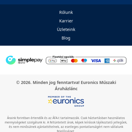
Rólunk
Karrier
Üzleteink
Blog
© 2026. Minden jog fenntartva! Euronics Műszaki
Áruházlánc
Áraink forintban értendők és az ÁFA-t tartalmazzák. Csak háztartásban használatos
mennyiségeket szolgálunk ki. A feltüntetett árak, képek leírások tájékoztató jellegűek,
és nem minősülnek ajánlattételnek, az esetleges pontatlanságért nem vállalunk
felelősséget.