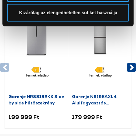
pontban
. Bármikor módosíthatja vagy visszavonhatja a
Sütinyilatkozathoz való hozzájárulását.
Kizárólag az elengedhetetlen sütiket használja
Az Eunonics.hu webáruházunk ún. süti vagy cookie file-
okat használ, melyeket az Ön gépén tárol a rendszer. A
cookie-k személyazonosítására nem alkalmasak,
szolgáltatásaink biztosításához szükségesek. Az oldal
használatával Ön elfogadja a cookie-k használatát.
További információk:
ÁSZF
és
Adatvédelem
Termék adatlap
Termék adatlap
Gorenje NRS8182KX Side
Gorenje N619EAXL4
by side hűtőszekrény
Alulfagyasztós
kombinált hűtőszekrény
199 999 Ft
179 999 Ft