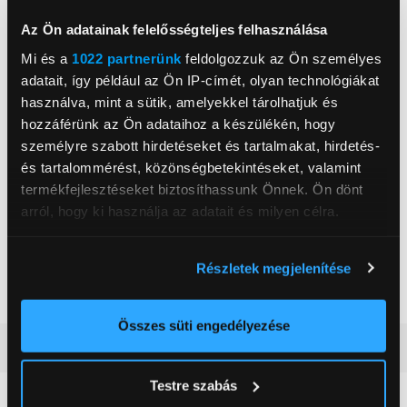
Képernyő felbontás
Ultra HD
Az Ön adatainak felelősségteljes felhasználása
Smart
Igen
Mi és a
1022 partnerünk
feldolgozzuk az Ön személyes
USB portok száma
2 db
adatait, így például az Ön IP-címét, olyan technológiákat
használva, mint a sütik, amelyekkel tárolhatjuk és
HDMI csatlakozók száma
4 db
hozzáférünk az Ön adataihoz a készülékén, hogy
Magasság
71 cm
személyre szabott hirdetéseket és tartalmakat, hirdetés-
és tartalommérést, közönségbetekintéseket, valamint
Szélesség
112,9 cm
termékfejlesztéseket biztosíthassunk Önnek. Ön dönt
Mélység
24,5 cm
arról, hogy ki használja az adatait és milyen célra.
Nettó súly
11 kg
Ha engedélyezi, a következőt is meg szeretnénk tenni:
USB csatlakozó
Igen
Részletek megjelenítése
Információgyűjtés az Ön földrajzi
WiFi
Igen
elhelyezkedéséről pár méteres pontossággal
Az Ön készülékén beazonosítása annak konkrét
Összes süti engedélyezése
tulajdonságainak (ujjlenyomat) aktív ellenőrzésével
Részletes ismertető
Tudjon meg többet személyes adatainak feldolgozási
Testre szabás
módjairól és adja meg preferenciáit a
Részletek
Neked ajánljuk