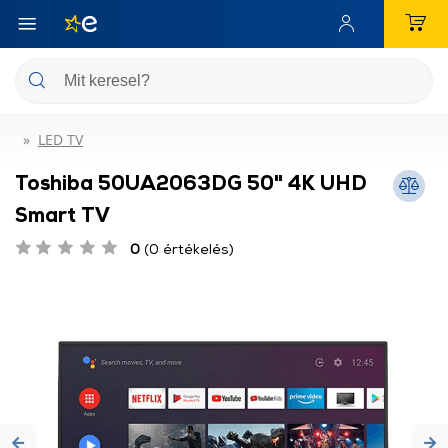
LED TV
Toshiba 50UA2063DG 50" 4K UHD
Smart TV
0
(0 értékelés)