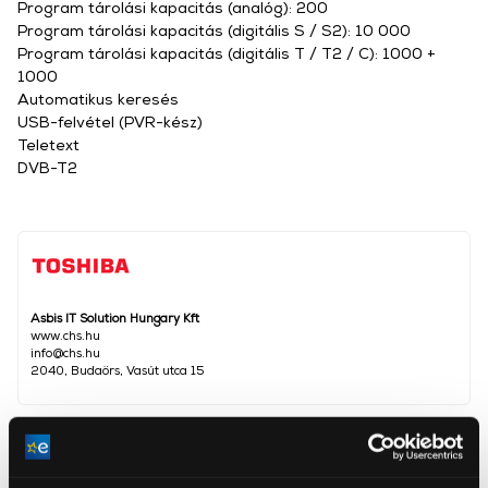
Program tárolási kapacitás (analóg): 200
Program tárolási kapacitás (digitális S / S2): 10 000
Program tárolási kapacitás (digitális T / T2 / C): 1000 +
1000
Automatikus keresés
USB-felvétel (PVR-kész)
Teletext
DVB-T2
Asbis IT Solution Hungary Kft
www.chs.hu
info@chs.hu
2040, Budaörs, Vasút utca 15
Képátló
127 cm
Képátló (inch)
50 inch