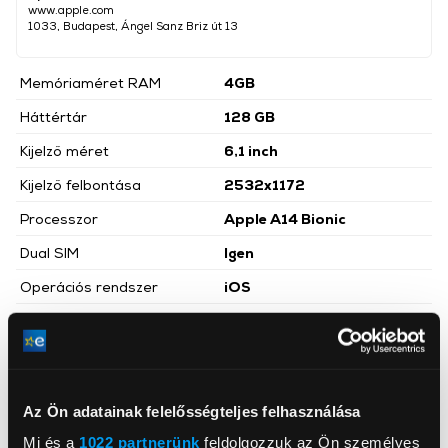
www.apple.com
1033, Budapest, Ángel Sanz Briz út 13
Memóriaméret RAM
4GB
Háttértár
128 GB
Kijelző méret
6,1 inch
Kijelző felbontása
2532x1172
Processzor
Apple A14 Bionic
Dual SIM
Igen
Operációs rendszer
iOS
Főkamera felbontása
12 megapixel
Előlapi kamera felbontás
12 megapixel
Hátlapi kamerák száma
2 db
Az Ön adatainak felelősségteljes felhasználása
Szín
Lila
Mi és a
1022 partnerünk
feldolgozzuk az Ön személyes