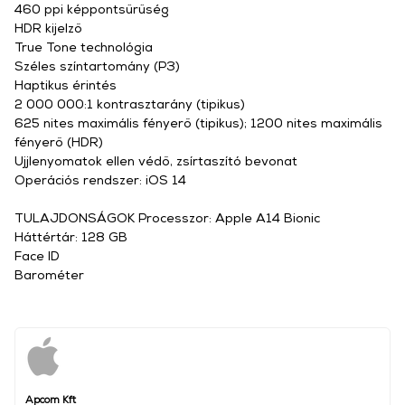
460 ppi képpontsűrűség
HDR kijelző
True Tone technológia
Széles színtartomány (P3)
Haptikus érintés
2 000 000:1 kontrasztarány (tipikus)
625 nites maximális fényerő (tipikus); 1200 nites maximális
fényerő (HDR)
Ujjlenyomatok ellen védő, zsírtaszító bevonat
Operációs rendszer: iOS 14
TULAJDONSÁGOK Processzor: Apple A14 Bionic
Háttértár: 128 GB
Face ID
Barométer
Apcom Kft