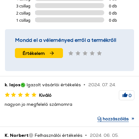
3 csillag
0 db
2 csillag
0 db
1 csillag
0 db
Mondd el a véleményed erről a termékről!
Értékelem
k. lajos
Igazolt vásárlói értékelés
2024. 07. 24.
Kiváló
0
nagyon jo megfeleló számomra
»
Új hozzászólás
K. Norbert
Felhasználói értékelés
2024. 06. 05.