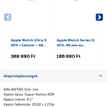
Apple Watch Ultra 3
Apple Watch Series 11
Ap
GPS + Cellular – 49
GPS, 46 mm-es
(2
mm-es natúr titántok,
kozmoszfekete
es
acélkék óceán szíj
alumíniumtok, fekete
al
369 990 Ft
186 990 Ft
9
(MEWH4QH/A)
sportszíj, S/M
sp
(MEUW4MP/A)
(M
Alaptulajdonságok
KIALAKÍTÁS Szín: Lila
Kijelző típus: Super Retina XDR
Kijelző méret: 6,1”
Kijelző felbontás: 2532 x 1170p