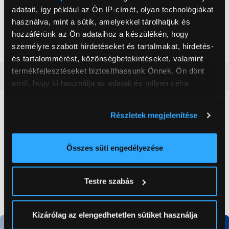
Autofókusz
Igen
adatait, így például az Ön IP-címét, olyan technológiákat
használva, mint a sütik, amelyekkel tárolhatjuk és
Arcfelismerő
Igen
Tovább olvasom
hozzáférünk az Ön adataihoz a készülékén, hogy
Hálózati kapcsolatok
5G
személyre szabott hirdetéseket és tartalmakat, hirdetés-
Súly
164 g
és tartalommérést, közönségbetekintéseket, valamint
termékfejlesztéseket biztosíthassunk Önnek. Ön dönt
Részletes ismertető
arról, hogy ki használja az adatait és milyen célra.
Neked ajánljuk
Ha engedélyezi, a következőt is meg szeretnénk tenni:
Részletek megjelenítése
Információgyűjtés az Ön földrajzi
elhelyezkedéséről pár méteres pontossággal
Az Ön készülékén beazonosítása annak konkrét
Összes süti engedélyezése
tulajdonságainak (ujjlenyomat) aktív ellenőrzésével
Tudjon meg többet személyes adatainak feldolgozási
Testre szabás
módjairól és adja meg preferenciáit a
Részletek
pontban
. Bármikor módosíthatja vagy visszavonhatja a
Sütinyilatkozathoz való hozzájárulását.
Kizárólag az elengedhetetlen sütiket használja