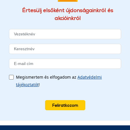
Értesülj elsőként újdonságainkról és
akcióinkról
Megismertem és elfogadom az
Adatvédelmi
tájékoztatót
!
Feliratkozom