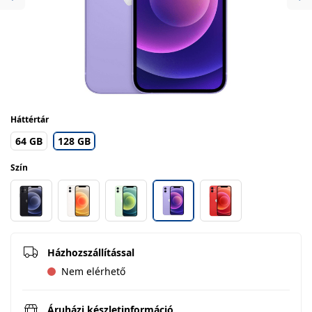
Previous
Ne
Háttértár
64 GB
128 GB
Szín
Házhozszállítással
Nem elérhető
Áruházi készletinformáció