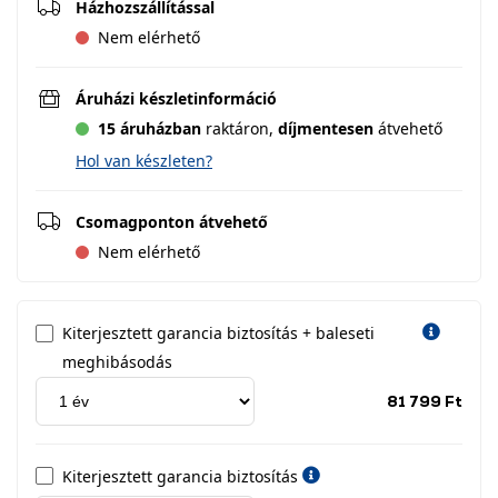
Házhozszállítással
Nem elérhető
Áruházi készletinformáció
15 áruházban
raktáron,
díjmentesen
átvehető
Hol van készleten?
Csomagponton átvehető
Nem elérhető
Kiterjesztett garancia biztosítás + baleseti
meghibásodás
Jótá
81 799 Ft
idős
címk
Kiterjesztett garancia biztosítás