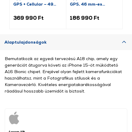
GPS + Cellular – 49
GPS, 46 mm-es
(2
mm-es natúr titántok,
kozmoszfekete
es
acélkék óceán szíj
alumíniumtok, fekete
al
369 990 Ft
186 990 Ft
9
(MEWH4QH/A)
sportszíj, S/M
sp
(MEUW4MP/A)
(M
Alaptulajdonságok
Bemutatkozik az egyedi tervezésű A18 chip, amely egy
generációt átugorva követi az iPhone 15-öt működtető
A16 Bionic chipet. Erejével olyan fejlett kamerafunkciókat
használhatsz, mint a Fotografikus stílusok és a
Kameravezérlő. Kivételes energiatakarékosságával
ráadásul hosszabb üzemidőt is biztosít.
Apcom Kft