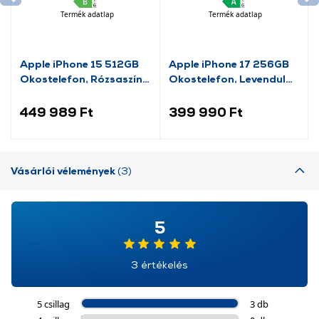
Termék adatlap
Termék adatlap
Apple iPhone 15 512GB
Apple iPhone 17 256GB
Okostelefon, Rózsaszín
Okostelefon, Levendula
(MTPD3SX/A)
(MG6M4HX/A)
449 989 Ft
399 990 Ft
Vásárlói vélemények
(3)
5
3 értékelés
5 csillag
3 db