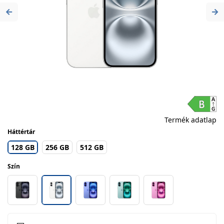
Previous
Ne
Termék adatlap
Háttértár
128 GB
256 GB
512 GB
Szín