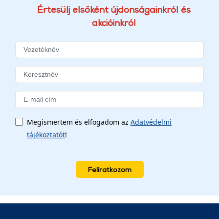
Értesülj elsőként újdonságainkról és
akcióinkról
Megismertem és elfogadom az
Adatvédelmi
tájékoztatót
!
Feliratkozom