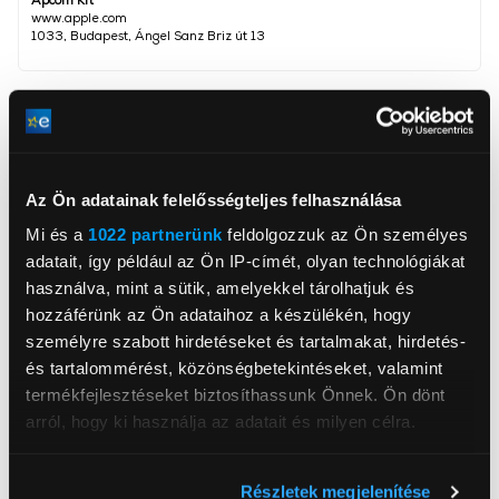
www.apple.com
1033, Budapest, Ángel Sanz Briz út 13
Háttértár
128 GB
Kijelző méret
6,1 inch
Kijelző felbontása
2556 x 1179
Az Ön adatainak felelősségteljes felhasználása
Processzor
Apple A18
Mi és a
1022 partnerünk
feldolgozzuk az Ön személyes
Dual SIM
Igen
adatait, így például az Ön IP-címét, olyan technológiákat
Operációs rendszer
iOS
használva, mint a sütik, amelyekkel tárolhatjuk és
hozzáférünk az Ön adataihoz a készülékén, hogy
Főkamera felbontása
48 megapixel
személyre szabott hirdetéseket és tartalmakat, hirdetés-
Előlapi kamera felbontás
12 megapixel
és tartalommérést, közönségbetekintéseket, valamint
termékfejlesztéseket biztosíthassunk Önnek. Ön dönt
Hátlapi kamerák száma
2 db
arról, hogy ki használja az adatait és milyen célra.
Szín
Fehér
Ha engedélyezi, a következőt is meg szeretnénk tenni:
Arcfelismerő
Igen
Részletek megjelenítése