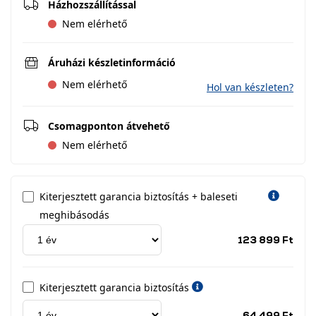
Házhozszállítással
Nem elérhető
Áruházi készletinformáció
Nem elérhető
Hol van készleten?
Csomagponton átvehető
Nem elérhető
Kiterjesztett garancia biztosítás + baleseti
meghibásodás
Jótá
123 899 Ft
idős
címk
Kiterjesztett garancia biztosítás
Jótá
64 499 Ft
idős