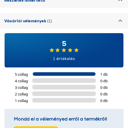
Részletes ismertető
Vásárlói vélemények
(1)
5
1 értékelés
5 csillag
1 db
4 csillag
0 db
3 csillag
0 db
2 csillag
0 db
1 csillag
0 db
Mondd el a véleményed erről a termékről!