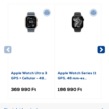
Apple Watch Ultra 3
Apple Watch Series 11
Ap
GPS + Cellular – 49
GPS, 46 mm-es
(2
mm-es natúr titántok,
kozmoszfekete
es
acélkék óceán szíj
alumíniumtok, fekete
al
369 990 Ft
186 990 Ft
9
(MEWH4QH/A)
sportszíj, S/M
sp
(MEUW4MP/A)
(M