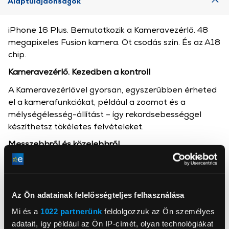
Alaptulajdonságok
iPhone 16 Plus. Bemutatkozik a Kameravezérlő. 48
megapixeles Fusion kamera. Öt csodás szín. És az A18
chip.
Kameravezérlő. Kezedben a kontroll
A Kameravezérlővel gyorsan, egyszerűbben érheted
el a kamerafunkciókat, például a zoomot és a
mélységélesség-állítást – így rekordsebességgel
készíthetsz tökéletes felvételeket.
Messzebbről és közelebbről
A fejlettebb ultraszéles látószögű, autofókuszos
kamerával hihetetlenül részletgazdag makrofotókat
és videókat készíthetsz. Használd a 48 megapixeles
Az Ön adatainak felelősségteljes felhasználása
Fusion kamerát a lenyűgöző, nagy felbontású
képekhez, és zoomolj az optikai minőségű kétszeres
Mi és a
1022 partnerünk
feldolgozzuk az Ön személyes
telefotóval.
adatait, így például az Ön IP-címét, olyan technológiákat