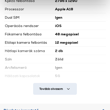
Kijelző felbontása
2796 x 1290
okat használ, melyeket az Ön gépén tárol a rendszer. A
cookie-k személyazonosítására nem alkalmasak,
Processzor
Apple A18
szolgáltatásaink biztosításához szükségesek. Az oldal
Dual SIM
Igen
használatával Ön elfogadja a cookie-k használatát.
További információk:
ÁSZF
és
Adatvédelem
Operációs rendszer
iOS
Főkamera felbontása
48 megapixel
Előlapi kamera felbontás
12 megapixel
Hátlapi kamerák száma
2 db
Szín
Zöld
Arcfelismerő
Igen
Hálózati kapcsolatok
5G
Súly
199 g
Tovább olvasom