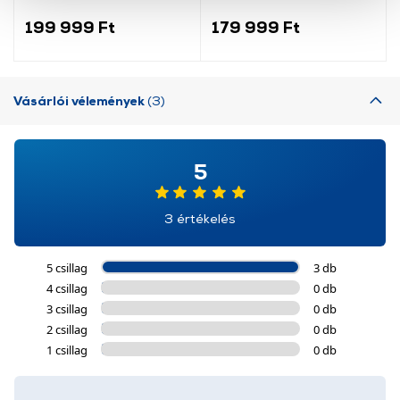
kombinált hűtőszekrény
szolgáltatásaink biztosításához szükségesek. Az oldal
199 999 Ft
179 999 Ft
használatával Ön elfogadja a cookie-k használatát.
További információk:
ÁSZF
és
Adatvédelem
Vásárlói vélemények
(3)
5
3 értékelés
5 csillag
3 db
4 csillag
0 db
3 csillag
0 db
2 csillag
0 db
1 csillag
0 db