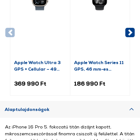
Apple Watch Ultra 3
Apple Watch Series 11
Ap
GPS + Cellular – 49
GPS, 46 mm-es
(2
mm-es natúr titántok,
kozmoszfekete
es
acélkék óceán szíj
alumíniumtok, fekete
al
369 990 Ft
186 990 Ft
9
(MEWH4QH/A)
sportszíj, S/M
sp
(MEUW4MP/A)
(M
Alaptulajdonságok
Az iPhone 16 Pro 5. fokozatú titán dizájnt kapott,
mikroszemcseszórással finomra csiszolt új felülettel. A titán