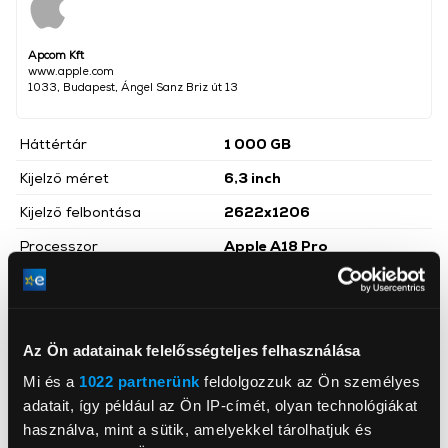
Apcom Kft
www.apple.com
1033, Budapest, Ángel Sanz Briz út 13
Háttértár
1 000 GB
Kijelző méret
6,3 inch
Kijelző felbontása
2622x1206
Processzor
Apple A18 Pro
Operációs rendszer
iOS
Főkamera felbontása
48 megapixel
Előlapi kamera felbontás
12 megapixel
Az Ön adatainak felelősségteljes felhasználása
Mi és a
1022 partnerünk
feldolgozzuk az Ön személyes
Szín
Fekete
adatait, így például az Ön IP-címét, olyan technológiákat
Hálózati kapcsolatok
5G
használva, mint a sütik, amelyekkel tárolhatjuk és