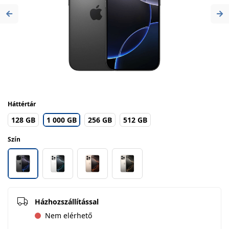
Previous
Ne
Háttértár
128 GB
1 000 GB
256 GB
512 GB
Szín
Házhozszállítással
Nem elérhető