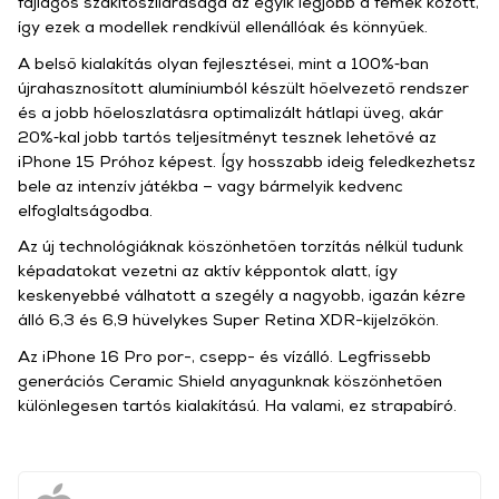
fajlagos szakító­szilárdsága az egyik legjobb a fémek között,
így ezek a modellek rendkívül ellenállóak és könnyűek.
A belső kialakítás olyan fejlesztései, mint a 100%‑ban
újrahasznosított alumíniumból készült hőelvezető rendszer
és a jobb hőeloszlatásra optimalizált hátlapi üveg, akár
20%‑kal jobb tartós teljesítményt tesznek lehetővé az
iPhone 15 Próhoz képest. Így hosszabb ideig feledkezhetsz
bele az intenzív játékba – vagy bármelyik kedvenc
elfoglaltságodba.
Az új technológiáknak köszönhetően torzítás nélkül tudunk
képadatokat vezetni az aktív kép­pontok alatt, így
keskenyebbé válhatott a szegély a nagyobb, igazán kézre
álló 6,3 és 6,9 hüvelykes Super Retina XDR-kijelzőkön.
Az iPhone 16 Pro por-, csepp- és vízálló. Legfrissebb
generációs Ceramic Shield anyagunknak köszönhetően
különlegesen tartós kialakítású. Ha valami, ez strapabíró.