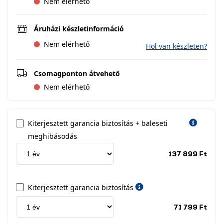
Nem elérhető
Áruházi készletinformáció
Nem elérhető
Hol van készleten?
Csomagponton átvehető
Nem elérhető
Kiterjesztett garancia biztosítás + baleseti
meghibásodás
Jótá
137 899 Ft
idős
címk
Kiterjesztett garancia biztosítás
Jótá
71 799 Ft
idős
címk