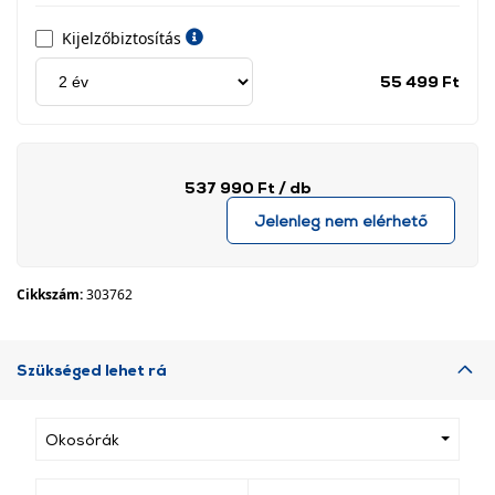
Kijelzőbiztosítás
Jótá
55 499 Ft
idős
címk
537 990 Ft
/ db
Jelenleg nem elérhető
Cikkszám:
303762
Szükséged lehet rá
Okosórák