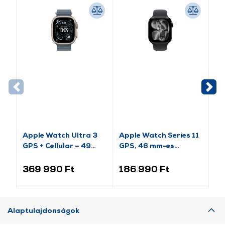
Apple Watch Ultra 3
Apple Watch Series 11
Ap
GPS + Cellular – 49
GPS, 46 mm-es
(2
mm-es natúr titántok,
kozmoszfekete
es
acélkék óceán szíj
alumíniumtok, fekete
al
369 990 Ft
186 990 Ft
9
(MEWH4QH/A)
sportszíj, S/M
sp
(MEUW4MP/A)
(M
Alaptulajdonságok