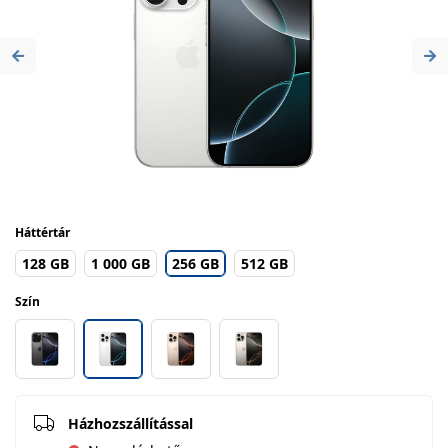
Previous
Ne
Háttértár
128 GB
1 000 GB
256 GB
512 GB
Szín
Házhozszállítással