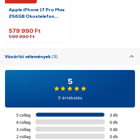
Apple iPhone 17 Pro Max
256GB Okostelefon,
kozmosznarancs
(MFYN4HX/A)
579 990 Ft
599 990 Ft
Vásárlói vélemények
(3)
5
3 értékelés
5 csillag
3 db
4 csillag
0 db
3 csillag
0 db
2 csillag
0 db