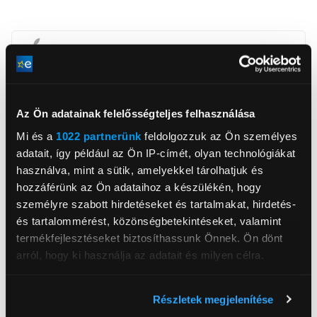
Apcom Kft
www.apple.com
1033, Budapest, Ángel Sanz Briz út 13
Az Ön adatainak felelősségteljes felhasználása
Mi és a
1022 partnerünk
feldolgozzuk az Ön személyes
Háttértár
256 GB
adatait, így például az Ön IP-címét, olyan technológiákat
használva, mint a sütik, amelyekkel tárolhatjuk és
Kijelző méret
6,3 inch
hozzáférünk az Ön adataihoz a készülékén, hogy
Kijelző felbontása
2622x1206
személyre szabott hirdetéseket és tartalmakat, hirdetés-
és tartalommérést, közönségbetekintéseket, valamint
Processzor
Apple A18 Pro
termékfejlesztéseket biztosíthassunk Önnek. Ön dönt
Operációs rendszer
iOS
arról, hogy ki használja az adatait és milyen célra.
Főkamera felbontása
48 megapixel
Ha engedélyezi, a következőt is meg szeretnénk tenni:
Előlapi kamera felbontás
12 megapixel
Részletek megjelenítése
Információgyűjtés az Ön földrajzi