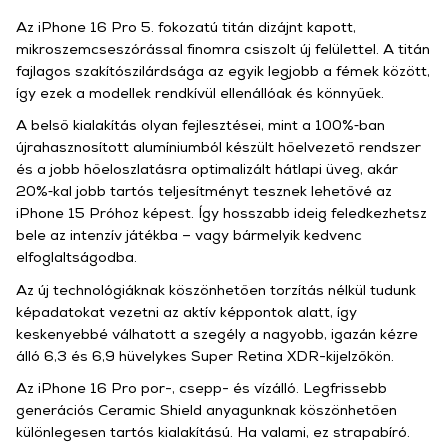
Az iPhone 16 Pro 5. fokozatú titán dizájnt kapott,
mikroszemcseszórással finomra csiszolt új felülettel. A titán
fajlagos szakító­szilárdsága az egyik legjobb a fémek között,
így ezek a modellek rendkívül ellenállóak és könnyűek.
A belső kialakítás olyan fejlesztései, mint a 100%‑ban
újrahasznosított alumíniumból készült hőelvezető rendszer
és a jobb hőeloszlatásra optimalizált hátlapi üveg, akár
20%‑kal jobb tartós teljesítményt tesznek lehetővé az
iPhone 15 Próhoz képest. Így hosszabb ideig feledkezhetsz
bele az intenzív játékba – vagy bármelyik kedvenc
elfoglaltságodba.
Az új technológiáknak köszönhetően torzítás nélkül tudunk
képadatokat vezetni az aktív kép­pontok alatt, így
keskenyebbé válhatott a szegély a nagyobb, igazán kézre
álló 6,3 és 6,9 hüvelykes Super Retina XDR-kijelzőkön.
Az iPhone 16 Pro por-, csepp- és vízálló. Legfrissebb
generációs Ceramic Shield anyagunknak köszönhetően
különlegesen tartós kialakítású. Ha valami, ez strapabíró.