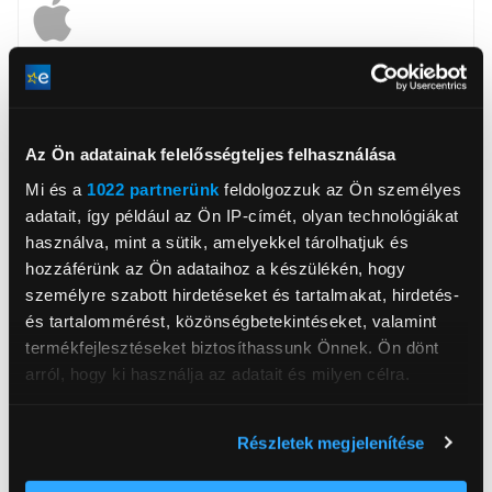
Apcom Kft
www.apple.com
1033, Budapest, Ángel Sanz Briz út 13
Az Ön adatainak felelősségteljes felhasználása
Háttértár
128 GB
Mi és a
1022 partnerünk
feldolgozzuk az Ön személyes
Kijelző méret
6,1 inch
adatait, így például az Ön IP-címét, olyan technológiákat
használva, mint a sütik, amelyekkel tárolhatjuk és
Kijelző felbontása
2532x1170
hozzáférünk az Ön adataihoz a készülékén, hogy
Processzor
Apple A18
személyre szabott hirdetéseket és tartalmakat, hirdetés-
Dual SIM
Igen
és tartalommérést, közönségbetekintéseket, valamint
termékfejlesztéseket biztosíthassunk Önnek. Ön dönt
Operációs rendszer
iOS
arról, hogy ki használja az adatait és milyen célra.
Főkamera felbontása
48 megapixel
Ha engedélyezi, a következőt is meg szeretnénk tenni:
Előlapi kamera felbontás
12 megapixel
Részletek megjelenítése
Információgyűjtés az Ön földrajzi
Hátlapi kamerák száma
1 db
elhelyezkedéséről pár méteres pontossággal