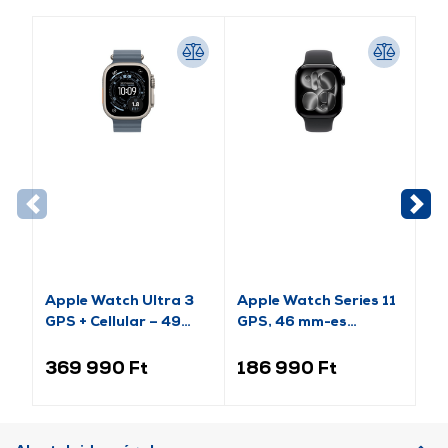
Apple Watch Ultra 3
Apple Watch Series 11
Ap
GPS + Cellular – 49
GPS, 46 mm-es
(2
mm-es natúr titántok,
kozmoszfekete
es
acélkék óceán szíj
alumíniumtok, fekete
al
369 990 Ft
186 990 Ft
9
(MEWH4QH/A)
sportszíj, S/M
sp
(MEUW4MP/A)
(M