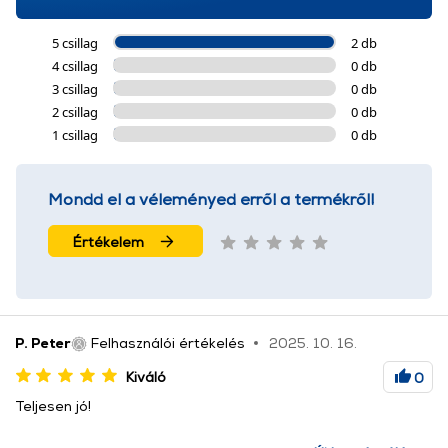
5 csillag
2 db
4 csillag
0 db
3 csillag
0 db
2 csillag
0 db
1 csillag
0 db
Mondd el a véleményed erről a termékről!
Értékelem
P. Peter
Felhasználói értékelés
2025. 10. 16.
Kiváló
0
Teljesen jó!