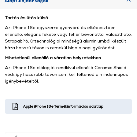
Alaptulajdonságok
Tartós és ütős külső.
Az iPhone 16e egyszerre gyönyörű és elképesztően
ellenálló, elegáns fekete vagy fehér bevonattal választható.
Strapabíró, űrtechnológiai minőségű alumíniumból készült
háza hosszú távon is remekül bírja a napi gyűrődést.
Hihetetlenül ellenálló a váratlan helyzetekben.
Az iPhone 16e előlapját rendkívül ellenálló Ceramic Shield
védi, így hosszabb távon sem kell féltened a minden­napos
igénybe­vételtől.
Apple iPhone 16e Termékinformációs adatlap