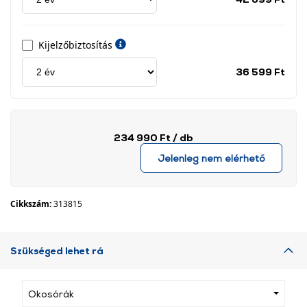
címk
Kijelzőbiztosítás
Jótá
36 599 Ft
idős
címk
234 990 Ft
/ db
Jelenleg nem elérhető
Cikkszám:
313815
Szükséged lehet rá
Okosórák