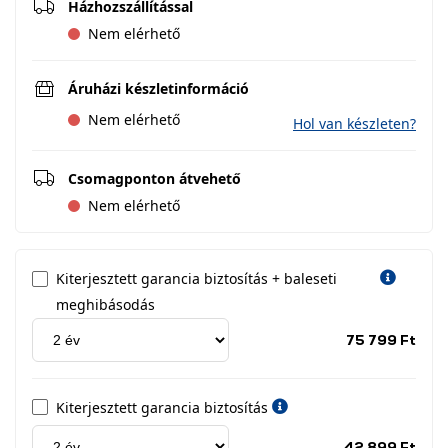
Házhozszállítással
Nem elérhető
Áruházi készletinformáció
Nem elérhető
Hol van készleten?
Csomagponton átvehető
Nem elérhető
Kiterjesztett garancia biztosítás + baleseti
meghibásodás
Jótá
75 799 Ft
idős
címk
Kiterjesztett garancia biztosítás
Jótá
42 899 Ft
idős