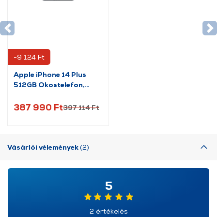
-9 124 Ft
Apple iPhone 14 Plus
512GB Okostelefon,
Éjfekete (MQ593YC/A)
387 990 Ft
397 114 Ft
Vásárlói vélemények
(2)
5
2 értékelés