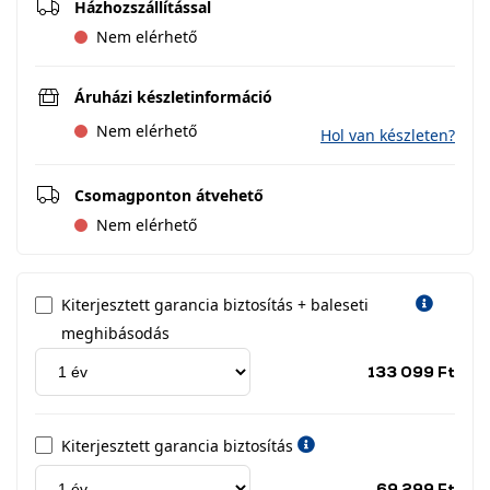
Házhozszállítással
Nem elérhető
Áruházi készletinformáció
Nem elérhető
Hol van készleten?
Csomagponton átvehető
Nem elérhető
Kiterjesztett garancia biztosítás + baleseti
meghibásodás
Jótá
133 099 Ft
idős
címk
Kiterjesztett garancia biztosítás
Jótá
69 299 Ft
idős