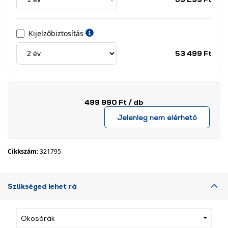
címk
Kijelzőbiztosítás
Jótá
53 499 Ft
idős
címk
499 990 Ft
/ db
Jelenleg nem elérhető
Cikkszám:
321795
Szükséged lehet rá
Okosórák