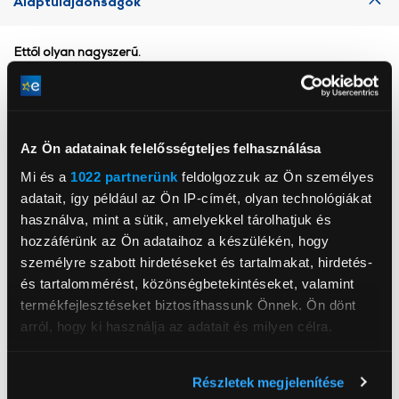
Alaptulajdonságok
Ettől olyan nagyszerű.
Ragyogóbb kijelző, mostantól ProMotion technológiával, akár
120 Hz‑es frissítési gyakorisággal. Strapabíró Ceramic Shield 2
1
előlap háromszor jobb karcállósággal.
Az Ön adatainak felelősségteljes felhasználása
Még imádni valóbb. Még ellenállóbb.
Mi és a
1022 partnerünk
feldolgozzuk az Ön személyes
Megérkezett az új iPhone 17. Ívelt élekkel, keskenyebb peremekkel
adatait, így például az Ön IP-címét, olyan technológiákat
és olyan ellenálló anyagokkal alkottuk meg, mint az előlapon
használt Ceramic Shield 2 – így hosszú időn át megőrzi
használva, mint a sütik, amelyekkel tárolhatjuk és
4
szépségét. A 6,3 hüvelykes Super Retina XDR-kijelzőn
többet
hozzáférünk az Ön adataihoz a készülékén, hogy
láthatsz, és többet foglalkozhatsz azzal, amit szeretsz.
személyre szabott hirdetéseket és tartalmakat, hirdetés-
és tartalommérést, közönségbetekintéseket, valamint
termékfejlesztéseket biztosíthassunk Önnek. Ön dönt
arról, hogy ki használja az adatait és milyen célra.
Ha engedélyezi, a következőt is meg szeretnénk tenni:
Apcom Kft
Részletek megjelenítése
Információgyűjtés az Ön földrajzi
www.apple.com