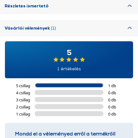
Részletes ismertető
Vásárlói vélemények
(1)
5
1 értékelés
5 csillag
1 db
4 csillag
0 db
3 csillag
0 db
2 csillag
0 db
1 csillag
0 db
Mondd el a véleményed erről a termékről!