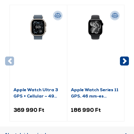
Apple Watch Ultra 3
Apple Watch Series 11
Ap
GPS + Cellular – 49
GPS, 46 mm-es
(2
mm-es natúr titántok,
kozmoszfekete
es
acélkék óceán szíj
alumíniumtok, fekete
al
369 990 Ft
186 990 Ft
9
(MEWH4QH/A)
sportszíj, S/M
sp
(MEUW4MP/A)
(M