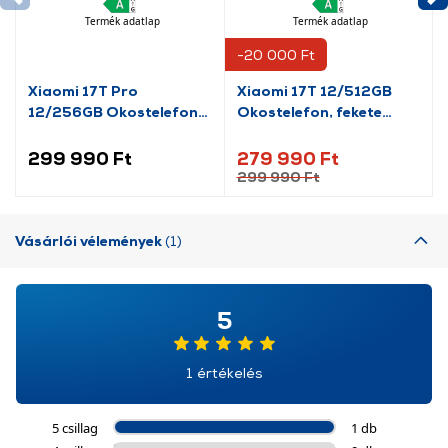
Termék adatlap
Termék adatlap
-20 000 Ft
Xiaomi 17T Pro
Xiaomi 17T 12/512GB
12/256GB Okostelefon,
Okostelefon, fekete
mélylila (MZB0NUJEU)
(MZB0NOMEU)
299 990 Ft
279 990 Ft
299 990 Ft
Vásárlói vélemények
(1)
5
1 értékelés
5 csillag
1 db