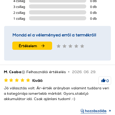
4 csillag
0 db
3 csillag
0 db
2 csillag
0 db
1 csillag
0 db
Mondd el a véleményed erről a termékről!
Értékelem
M. Csaba
Felhasználói értékelés
2026. 06. 29.
Kiváló
0
Jó választás volt. Ár-érték arányban valamint tudásra veri
a kategóriája ismertebb márkáit. Gyors,stabil,jó
akkumulátor idő. Csak ajánlani tudom! :-)
»
Új hozzászólás