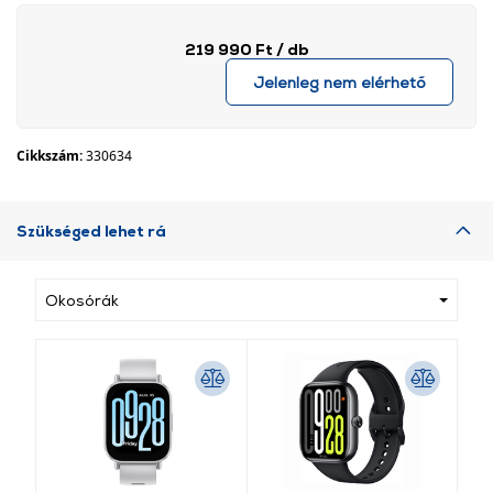
219 990 Ft
/ db
Jelenleg nem elérhető
Cikkszám:
330634
Szükséged lehet rá
Okosórák