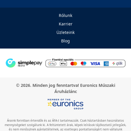
Rólunk
Karrier
Üzleteink
Blog
© 2026. Minden jog fenntartva! Euronics Műszaki
Áruházlánc
Áraink forintban értendők és az ÁFA-t tartalmazzák. Csak háztartásban használatos
mennyiségeket szolgálunk ki. A feltüntetett árak, képek leírások tájékoztató jellegűek,
és nem minősülnek ajánlattételnek, az esetleges pontatlanságért nem vállalunk