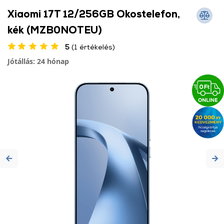
Xiaomi 17T 12/256GB Okostelefon,
kék (MZB0NOTEU)
5
(1 értékelés)
Jótállás: 24 hónap
Previous
Ne