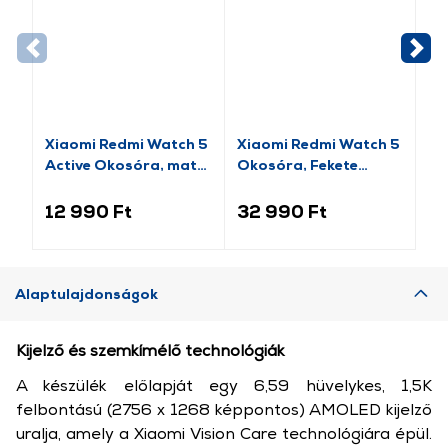
Xiaomi Redmi Watch 5
Xiaomi Redmi Watch 5
Xi
Active Okosóra, matt
Okosóra, Fekete
Ac
ezüst
(BHR9389GL)
éj
12 990 Ft
32 990 Ft
12
Alaptulajdonságok
Kijelző és szemkímélő technológiák
A készülék előlapját egy 6,59 hüvelykes, 1,5K
felbontású (2756 x 1268 képpontos) AMOLED kijelző
uralja, amely a Xiaomi Vision Care technológiára épül.