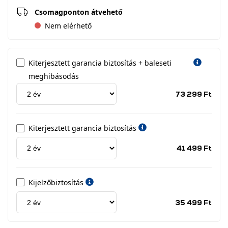
Csomagponton átvehető
Nem elérhető
Kiterjesztett garancia biztosítás + baleseti
meghibásodás
Jótá
73 299 Ft
idős
címk
Kiterjesztett garancia biztosítás
Jótá
41 499 Ft
idős
címk
Kijelzőbiztosítás
Jótá
35 499 Ft
idős
címk