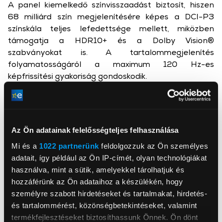
A panel kiemelkedő színvisszaadást biztosít, hiszen
68 milliárd szín megjelenítésére képes a DCI-P3
színskála teljes lefedettsége mellett, miközben
támogatja a HDR10+ és a Dolby Vision®
szabványokat is. A tartalommegjelenítés
folyamatosságáról a maximum 120 Hz-es
képfrissítési gyakoriság gondoskodik.
A panel közvetlen napfényben is jól olvasható marad
a rendkívül magas, 3500 nites csúcsfényerőnek
köszönhetően. A gyártó kiemelt figyelmet fordított a
szem kímélésére: a kijelző 3840 Hz-es magas
Az Ön adatainak felelősségteljes felhasználása
frekvenciájú PWM fényerőszabályozást (dimming) és
Mi és a
1022 partnerünk
feldolgozzuk az Ön személyes
hagyományos DC dimminget használ, ami minimálisra
adatait, így például az Ön IP-címét, olyan technológiákat
csökkenti a vibrációt, így hosszabb használat esetén
használva, mint a sütik, amelyekkel tárolhatjuk és
sem fárasztja a szemet.
hozzáférünk az Ön adataihoz a készülékén, hogy
személyre szabott hirdetéseket és tartalmakat, hirdetés-
és tartalommérést, közönségbetekintéseket, valamint
termékfejlesztéseket biztosíthassunk Önnek. Ön dönt