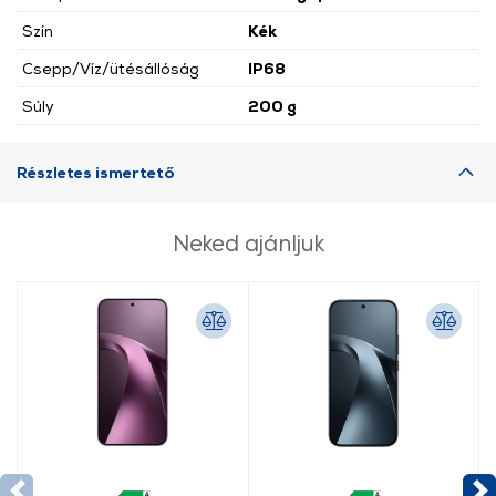
Szín
Kék
Csepp/Víz/ütésállóság
IP68
Súly
200 g
Részletes ismertető
Neked ajánljuk