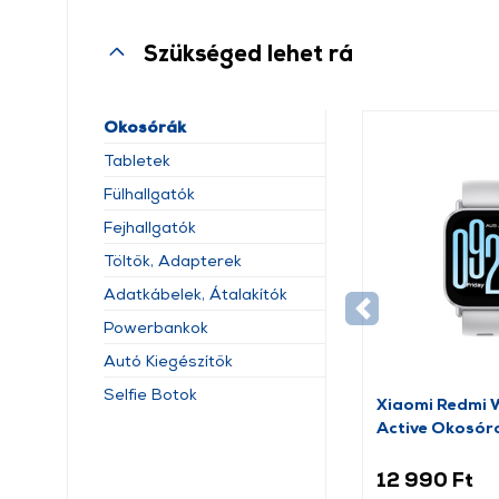
Szükséged lehet rá
Okosórák
Tabletek
Fülhallgatók
Fejhallgatók
Töltők, Adapterek
Adatkábelek, Átalakítók
Powerbankok
Autó Kiegészítők
Selfie Botok
Xiaomi Redmi 
Active Okosóra
12 990 Ft