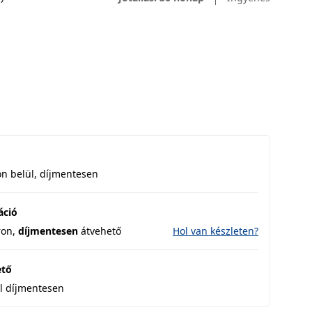
n belül, díjmentesen
áció
ron,
díjmentesen
átvehető
Hol van készleten?
ető
l díjmentesen