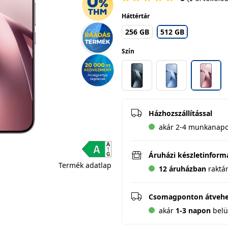
Háttértár
256 GB
512 GB
Szín
Házhozszállítással
akár 2-4 munkanapo
Áruházi készletinform
Termék adatlap
12 áruházban
raktá
Csomagponton átveh
akár
1-3 napon
belü