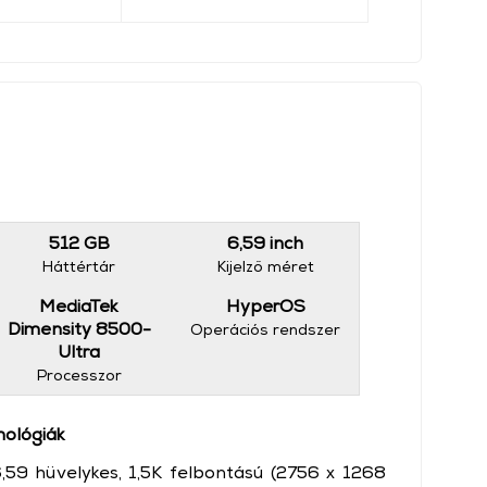
512 GB
6,59 inch
Háttértár
Kijelző méret
MediaTek
HyperOS
Dimensity 8500-
Operációs rendszer
Ultra
Processzor
nológiák
6,59 hüvelykes, 1,5K felbontású (2756 x 1268