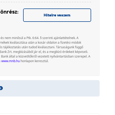
 önrész:
Hitelre veszem
 és nem minősül a Ptk. 6:64. § szerinti ajánlattételnek. A
rmékek kiválasztása után a kosár oldalon a fizetési módok
és tájékoztatás után tudod kiválasztani. Társaságunk függő
Bank Zrt. megbízásából jár el, és a megbízó érdekeit képviseli.
nk által a közvetítőkről vezetett nyilvántartásban szerepel. A
a
www.mnb.hu
honlapon keresztül.