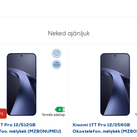
Neked ajánljuk
Ft
Termék adatlap
T
7T Pro 12/512GB
Xiaomi 17T Pro 12/256GB
fon, mélykék (MZB0NUMEU)
Okostelefon, mélykék (MZB