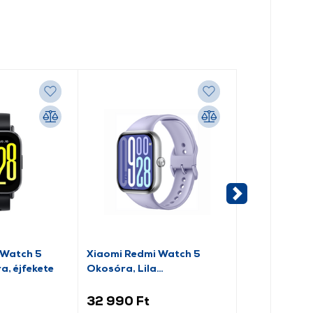
 Watch 5
Xiaomi Redmi Watch 5
Xiaomi Watc
a, éjfekete
Okosóra, Lila
fekete (BHR
(BHR9388GL)
32 990 Ft
44 990 Ft