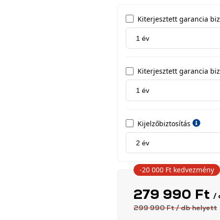
Kiterjesztett garancia b
Kiterjesztett garancia biz
Kijelzőbiztosítás
-20 000 Ft
kedvezmény
279 990 Ft
/
299 990 Ft
/ db
helyett