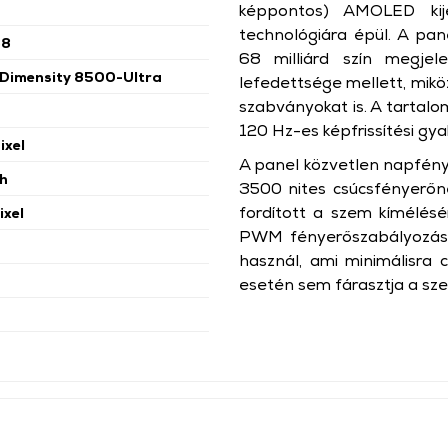
képpontos) AMOLED kije
technológiára épül. A pane
68
68 milliárd szín megjel
Dimensity 8500-Ultra
lefedettsége mellett, mik
szabványokat is. A tarta
120 Hz-es képfrissítési gy
ixel
A panel közvetlen napfény
h
3500 nites csúcsfényerőn
fordított a szem kímélésé
xel
PWM fényerőszabályozás
használ, ami minimálisra 
esetén sem fárasztja a sz