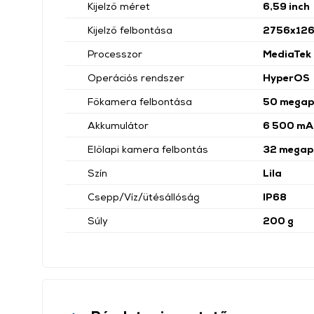
Kijelző méret
6,59 inch
Kijelző felbontása
2756x12
Processzor
MediaTek 
Operációs rendszer
HyperOS
Főkamera felbontása
50 megap
Akkumulátor
6 500 mA
Előlapi kamera felbontás
32 megapi
Szín
Lila
Csepp/Víz/ütésállóság
IP68
Súly
200 g