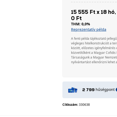
15 555 Ft x 18 hó,
0 Ft
THM: 0,0%
Reprezentatív példa
A fenti példa tájékoztató jellegű
végleges hitelkonstrukciót a te
között, előzetes igényfelmérés 
közvetítőként a Magyar Cofidis 
Társaságunk a Magyar Nemzeti Ba
nyilvántartást ellenőrizni lehet 
hűségpont
2 799
Cikkszám:
330638