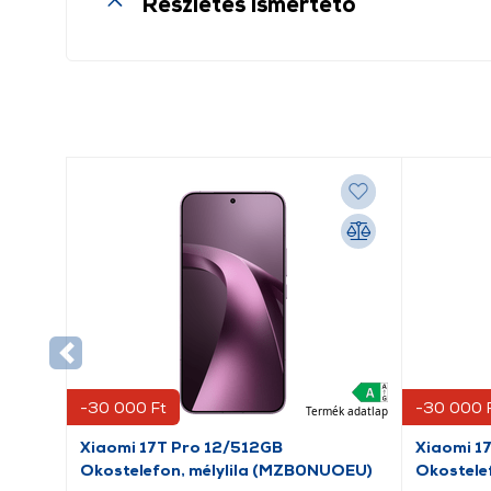
Részletes ismertető
-30 000 Ft
-30 000 
Termék adatlap
Xiaomi 17T Pro 12/512GB
Xiaomi 1
Okostelefon, mélylila (MZB0NUOEU)
Okostele