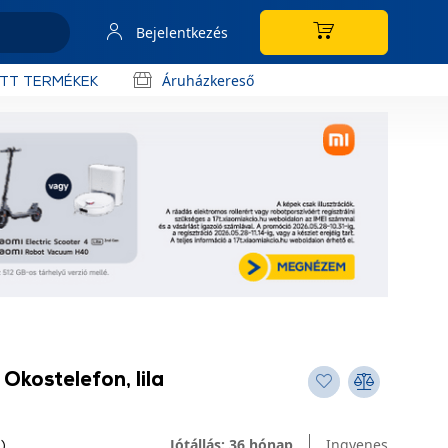
Bejelentkezés
Áruházkereső
OTT TERMÉKEK
Okostelefon, lila
Jótállás: 36 hónap
Ingyenes
)