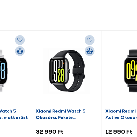
Watch 5
Xiaomi Redmi Watch 5
Xiaomi Redmi
, matt ezüst
Okosóra, Fekete
Active Okosór
(BHR9389GL)
32 990 Ft
12 990 Ft