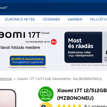
EURONICS HETEK
CÉGEKNEK
KARRIER
FELÚJÍT
lefonok
Xiaomi 17T 12/512GB Okostelefon, lila (MZB0NONEU)
Xiaomi 17T 12/512GB 
(MZB0NONEU)
5
(1 értékelés