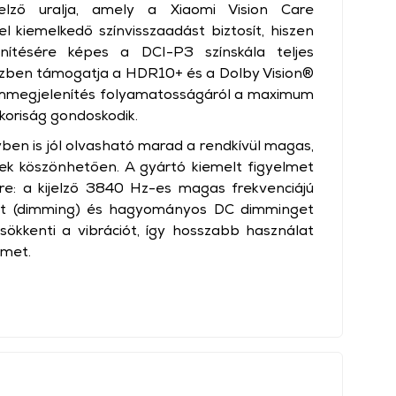
lző uralja, amely a Xiaomi Vision Care
l kiemelkedő színvisszaadást biztosít, hiszen
enítésére képes a DCI-P3 színskála teljes
özben támogatja a HDR10+ és a Dolby Vision®
lommegjelenítés folyamatosságáról a maximum
akoriság gondoskodik.
ben is jól olvasható marad a rendkívül magas,
ek köszönhetően. A gyártó kiemelt figyelmet
re: a kijelző 3840 Hz-es magas frekvenciájú
t (dimming) és hagyományos DC dimminget
csökkenti a vibrációt, így hosszabb használat
emet.