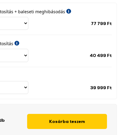
iztosítás + baleseti meghibásodás
Jótállási
77 799 Ft
időszak
címke
tosítás
Jótállási
40 499 Ft
időszak
címke
Jótállási
39 999 Ft
időszak
címke
 db
Kosárba teszem