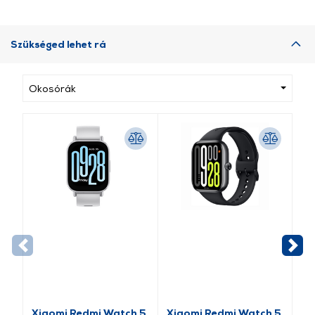
Szükséged lehet rá
Okosórák
Xiaomi Redmi Watch 5
Xiaomi Redmi Watch 5
Xi