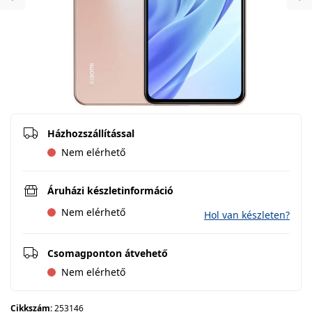
Previous
Ne
Házhozszállítással
Nem elérhető
Áruházi készletinformáció
Nem elérhető
Hol van készleten?
Csomagponton átvehető
Nem elérhető
Cikkszám:
253146