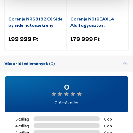
cookie-k személyazonosítására nem alkalmasak,
szolgáltatásaink biztosításához szükségesek. Az oldal
használatával Ön elfogadja a cookie-k használatát.
Gorenje NRS8182KX Side
Gorenje N619EAXL4
További információk:
ÁSZF
és
Adatvédelem
by side hűtőszekrény
Alulfagyasztós
kombinált hűtőszekrény
199 999 Ft
179 999 Ft
Vásárlói vélemények
(0)
0
0 értékelés
5 csillag
0 db
4 csillag
0 db
3 csillag
0 db