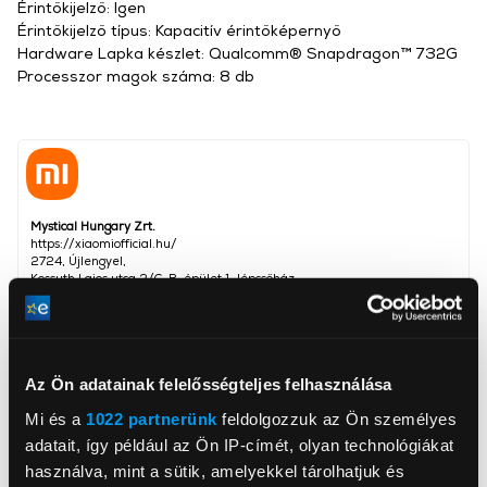
Érintőkijelző: Igen
Érintőkijelző típus: Kapacitív érintőképernyő
Hardware Lapka készlet: Qualcomm® Snapdragon™ 732G
Processzor magok száma: 8 db
Mystical Hungary Zrt.
https://xiaomiofficial.hu/
2724, Újlengyel,
Kossuth Lajos utca 2/C. B. épület 1. lépcsőház
Kijelző méret
6,55 inch
Kijelző felbontása
2400x1080
Az Ön adatainak felelősségteljes felhasználása
Dual SIM
Igen
Mi és a
1022 partnerünk
feldolgozzuk az Ön személyes
adatait, így például az Ön IP-címét, olyan technológiákat
Operációs rendszer
Android
használva, mint a sütik, amelyekkel tárolhatjuk és