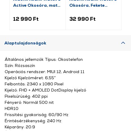
Active Okosóra, matt
Okosóra, Fekete
Ac
ezüst
(BHR9389GL)
éj
12 990 Ft
32 990 Ft
12
Alaptulajdonságok
Általános jellemzők Típus: Okostelefon
Szín: Rózsaszín
Operációs rendszer: MIUI 12, Android 11
Kijelző Kijelzőméret: 6,55”
Felbontás: 2340 x 1080 Pixel
Kijelző: FHD + AMOLED DotDisplay kijelző
Pixelsűrűség: 402 ppi
Fényerő: Normál 500 nit
HDR10
Frissítési gyakoriság: 60/90 Hz
Érintésérzékenység: 240 Hz
Képarány: 20:9