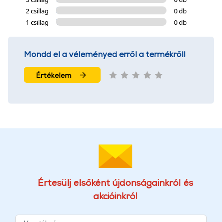
2 csillag
0 db
1 csillag
0 db
Mondd el a véleményed erről a termékről!
Értékelem
Értesülj elsőként újdonságainkról és
akcióinkról