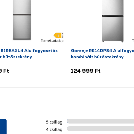
Termék adatlap
T
N619EAXL4 Alulfagyasztós
Gorenje RK14DPS4 Alulfagy
t hűtőszekrény
kombinált hűtőszekrény
9 Ft
124 999 Ft
5 csillag
4 csillag