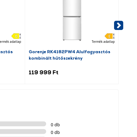
ermék adatlap
Termék adatlap
asztós
Gorenje RK4182PW4 Alulfagyasztós
Dreame
kombinált hűtőszekrény
porsz
119 999 Ft
69 9
0 db
0 db