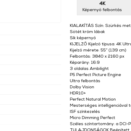
4K
Képernyő felbontás
KIALAKÍTÁS Szín: Szürkés met
Sötét króm lábak
Sík képernyő
KIJELZŐ Kijelző típusa: 4K Ul
Kijelző mérete: 55” (139 cm)
Felbontás: 3840 x 2160 px
Képarány: 16:9
3 oldalas Ambilight
P5 Perfect Picture Engine
Ultra felbontás
Dolby Vision
HDR10+
Perfect Natural Motion
Mesterséges intelligenciáva
ISF színkezelés
Micro Dimming Perfect
m
Széles színtartomány: a DCI
TULAJDONSÁGOK Beépített A