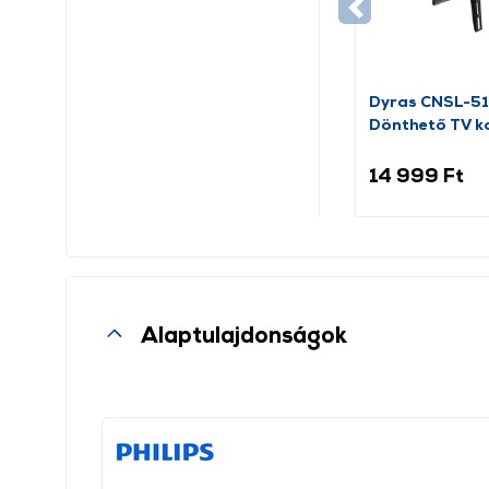
Dyras CNSL-5
Dönthető TV ko
32”-80”
14 999 Ft
Alaptulajdonságok