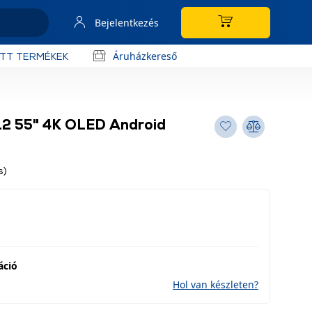
Bejelentkezés
Áruházkereső
OTT TERMÉKEK
12 55" 4K OLED Android
s)
áció
Hol van készleten?