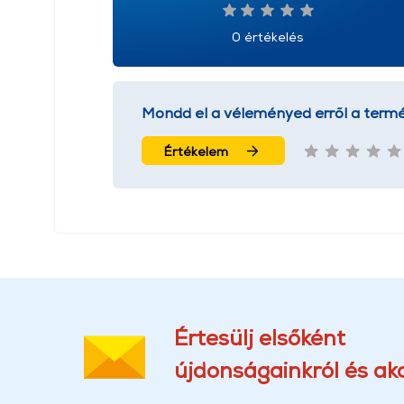
0 értékelés
Mondd el a véleményed erről a termé
Értékelem
Értesülj elsőként
újdonságainkról és akc