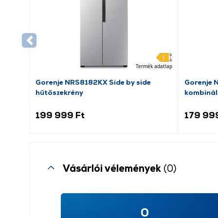
Termék adatlap
Gorenje NRS8182KX Side by side
Gorenje 
hűtőszekrény
kombinál
199 999 Ft
179 99
Vásárlói vélemények
(0)
0