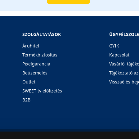
SZOLGÁLTATÁSOK
ÜGYFÉLSZOL
Áruhitel
GYIK
Termékbiztosítás
Kapcsolat
Pixelgarancia
Vásárlói tájék
Beüzemelés
Tájékoztató az
Outlet
Visszaélés bej
SWEET tv előfizetés
B2B
Rólunk
Karrier
Üzleteink
Blog