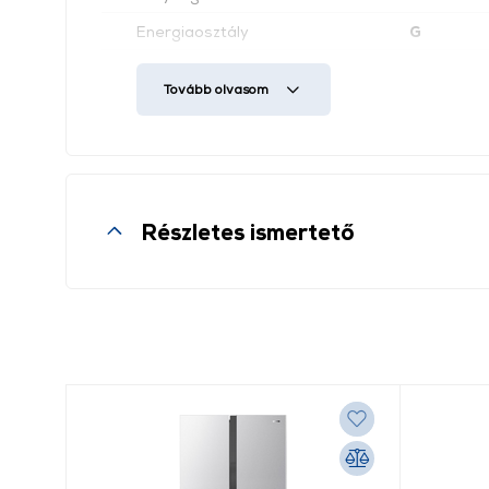
Energiaosztály
G
Nettó súly
21,5 kg
Tovább olvasom
USB csatlakozó
Igen
WiFi
Igen
MKV videó formátum
Igen
Részletes ismertető