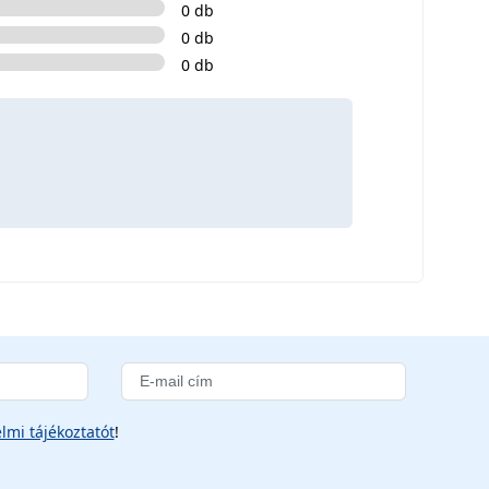
0 db
0 db
0 db
lmi tájékoztatót
!