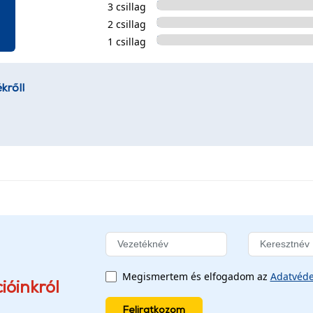
3 csillag
2 csillag
1 csillag
kről!
Megismertem és elfogadom az
Adatvéde
ióinkról
Feliratkozom