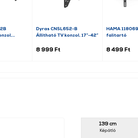
12B
Dyras CNSL652-B
HAMA 118069 
nzol,
Állítható TV konzol, 17”-42”
falitartó
8 999 Ft
8 499 Ft
139 cm
Képátló