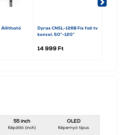
Állítható
Dyras CNSL-126B Fix fali tv
Dyras PSW8
konzol, 50”-120”
Dönthető TV 
14 999 Ft
18 999 Ft
55 inch
OLED
Képátló (inch)
Képernyő típus