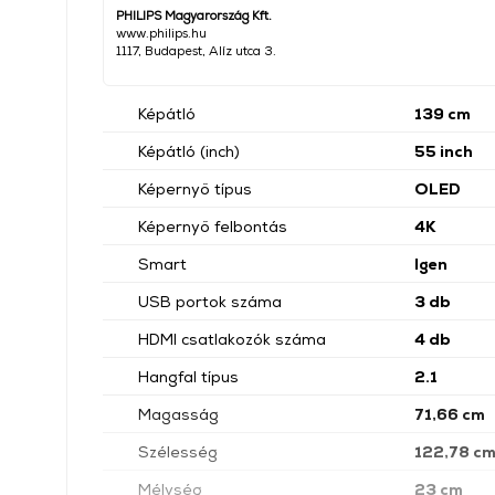
PHILIPS Magyarország Kft.
www.philips.hu
1117, Budapest, Alíz utca 3.
Képátló
139 cm
Képátló (inch)
55 inch
Képernyő típus
OLED
Képernyő felbontás
4K
Smart
Igen
USB portok száma
3 db
HDMI csatlakozók száma
4 db
Hangfal típus
2.1
Magasság
71,66 cm
Szélesség
122,78 c
Mélység
23 cm