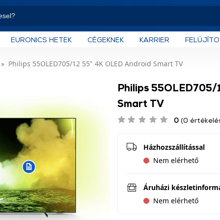
EURONICS HETEK
CÉGEKNEK
KARRIER
FELÚJÍT
Philips 55OLED705/12 55" 4K OLED Android Smart TV
Philips 55OLED705/
Smart TV
0
(0 értékelé
Házhozszállítással
Nem elérhető
Áruházi készletinform
Nem elérhető