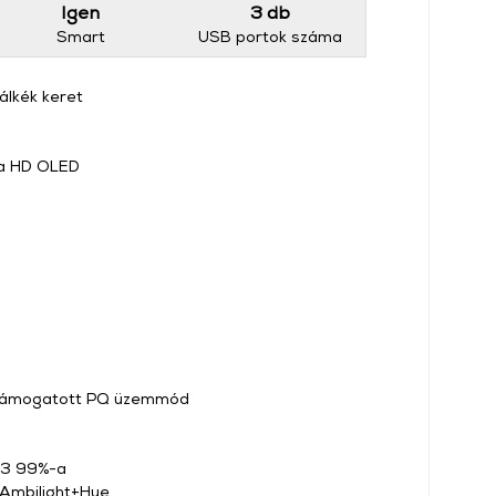
Igen
3 db
Smart
USB portok száma
álkék keret
tra HD OLED
l támogatott PQ üzemmód
-P3 99%-a
mbilight+Hue