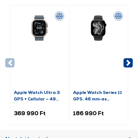
Apple Watch Ultra 3
Apple Watch Series 11
Ap
GPS + Cellular – 49
GPS, 46 mm-es
(2
mm-es natúr titántok,
kozmoszfekete
es
acélkék óceán szíj
alumíniumtok, fekete
al
369 990 Ft
186 990 Ft
9
(MEWH4QH/A)
sportszíj, S/M
sp
(MEUW4MP/A)
(M