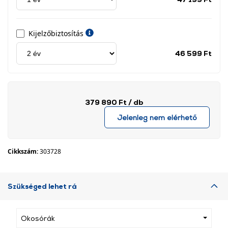
címk
Kijelzőbiztosítás
Jótá
46 599 Ft
idős
címk
379 890 Ft
/ db
Jelenleg nem elérhető
Cikkszám:
303728
Szükséged lehet rá
Okosórák