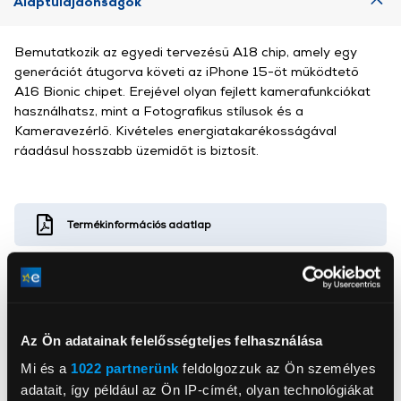
Alaptulajdonságok
Bemutatkozik az egyedi tervezésű A18 chip, amely egy
generációt átugorva követi az iPhone 15-öt működtető
A16 Bionic chipet. Erejével olyan fejlett kamerafunkciókat
használhatsz, mint a Fotografikus stílusok és a
Kameravezérlő. Kivételes energiatakarékosságával
ráadásul hosszabb üzemidőt is biztosít.
Termékinformációs adatlap
Az Ön adatainak felelősségteljes felhasználása
Mi és a
1022 partnerünk
feldolgozzuk az Ön személyes
Apcom Kft
www.apple.com
adatait, így például az Ön IP-címét, olyan technológiákat
1033, Budapest, Ángel Sanz Briz út 13