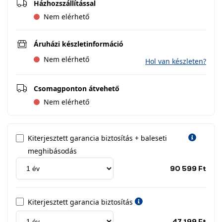
Házhozszállítással
Nem elérhető
Áruházi készletinformáció
Nem elérhető
Hol van készleten?
Csomagponton átvehető
Nem elérhető
Kiterjesztett garancia biztosítás + baleseti
meghibásodás
Jótá
90 599 Ft
idős
címk
Kiterjesztett garancia biztosítás
Jótá
47 199 Ft
idős