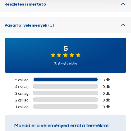
Részletes ismertető
használatával Ön elfogadja a cookie-k használatát.
További információk:
ÁSZF
és
Adatvédelem
Vásárlói vélemények
(3)
5
3 értékelés
5 csillag
3 db
4 csillag
0 db
3 csillag
0 db
2 csillag
0 db
1 csillag
0 db
Mondd el a véleményed erről a termékről!