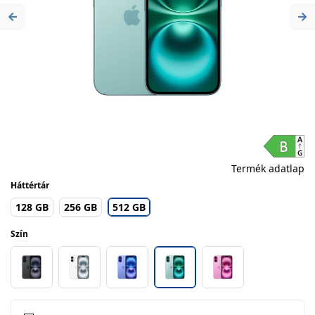
Previous
Ne
Termék adatlap
Háttértár
128 GB
256 GB
512 GB
Szín