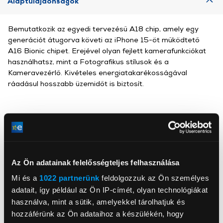
Alaptulajdonságok
Bemutatkozik az egyedi tervezésű A18 chip, amely egy
generációt átugorva követi az iPhone 15-öt működtető
A16 Bionic chipet. Erejével olyan fejlett kamerafunkciókat
használhatsz, mint a Fotografikus stílusok és a
Kameravezérlő. Kivételes energiatakarékosságával
ráadásul hosszabb üzemidőt is biztosít.
Apcom Kft
www.apple.com
Az Ön adatainak felelősségteljes felhasználása
1033, Budapest, Ángel Sanz Briz út 13
Mi és a
1022 partnerünk
feldolgozzuk az Ön személyes
adatait, így például az Ön IP-címét, olyan technológiákat
Háttértár
512 GB
használva, mint a sütik, amelyekkel tárolhatjuk és
Kijelző méret
6,1 inch
hozzáférünk az Ön adataihoz a készülékén, hogy