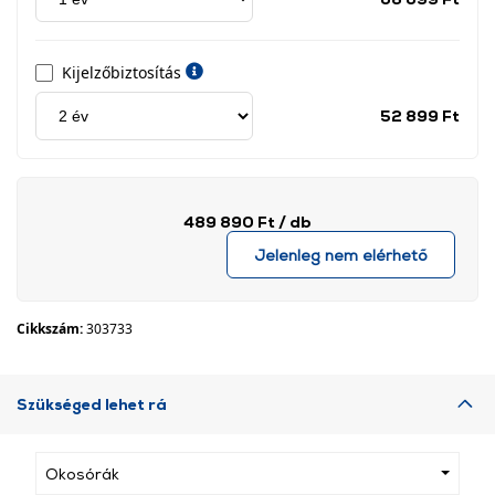
címk
Kijelzőbiztosítás
Jótá
52 899 Ft
idős
címk
489 890 Ft
/ db
Jelenleg nem elérhető
Cikkszám:
303733
Szükséged lehet rá
Okosórák