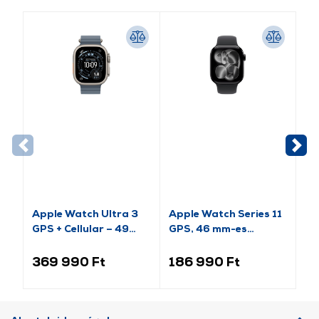
Apple Watch Ultra 3
Apple Watch Series 11
Ap
GPS + Cellular – 49
GPS, 46 mm-es
(2
mm-es natúr titántok,
kozmoszfekete
es
acélkék óceán szíj
alumíniumtok, fekete
al
369 990 Ft
186 990 Ft
9
(MEWH4QH/A)
sportszíj, S/M
sp
(MEUW4MP/A)
(M