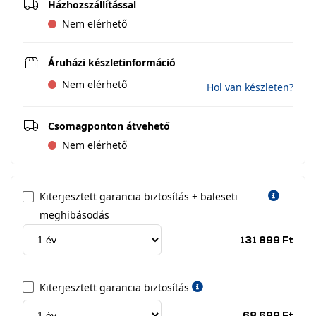
Házhozszállítással
Nem elérhető
Áruházi készletinformáció
Nem elérhető
Hol van készleten?
Csomagponton átvehető
Nem elérhető
Kiterjesztett garancia biztosítás + baleseti
meghibásodás
Jótá
131 899 Ft
idős
címk
Kiterjesztett garancia biztosítás
Jótá
68 699 Ft
idős