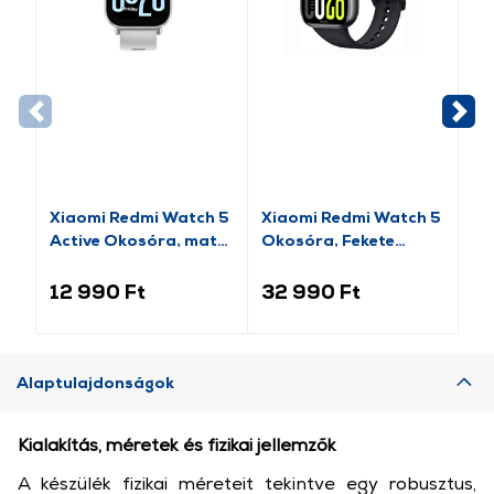
Xiaomi Redmi Watch 5
Xiaomi Redmi Watch 5
Xi
Active Okosóra, matt
Okosóra, Fekete
Ac
ezüst
(BHR9389GL)
éj
12 990 Ft
32 990 Ft
12
Alaptulajdonságok
Kialakítás, méretek és fizikai jellemzők
A készülék fizikai méreteit tekintve egy robusztus,