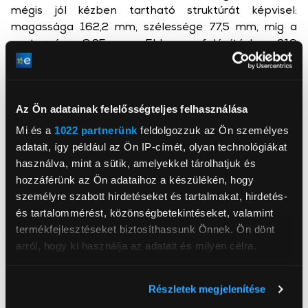
mégis jól kézben tartható struktúrát képvisel:
magassága 162,2 mm, szélessége 77,5 mm, míg a
vastagsága 8,25 mm. Ehhez a felépítéshez 219
grammos tömeg társul.
Kijelző technológia és szemvédelem
A telefon előlapját egy 6,83 hüvelykes AMOLED
Az Ön adatainak felelősségteljes felhasználása
kijelző uralja, amely 1,5K felbontást (2772 x 1280
Mi és a
1022 partnerünk
feldolgozzuk az Ön személyes
pixel) biztosít. A panel támogatja az akár 144 Hz-es
adatait, így például az Ön IP-címét, olyan technológiákat
képfrissítési gyakoriságot is, a maximális pontszerű
használva, mint a sütik, amelyekkel tárolhatjuk és
fénysűrűsége pedig eléri a 3500 nitet, míg a
hozzáférünk az Ön adataihoz a készülékén, hogy
legsötétebb környezetben egészen 1 nitig képes
személyre szabott hirdetéseket és tartalmakat, hirdetés-
lemenni az ultra-alacsony fényerőszintnek
és tartalommérést, közönségbetekintéseket, valamint
köszönhetően. A megjelenítő 68 milliárd szín
termékfejlesztéseket biztosíthassunk Önnek. Ön dönt
megjelenítésére képes, lefedve a DCI-P3 színteret, a
arról, hogy ki használja az adatait és milyen célra.
villódzásmentes képmegjelenítésért pedig a DC
dimming technológia felel.
Ha engedélyezi, a következőt is meg szeretnénk tenni:
Részletek megjelenítése
A magas kontrasztú és dinamikus tartományú
Információgyűjtés az Ön földrajzi