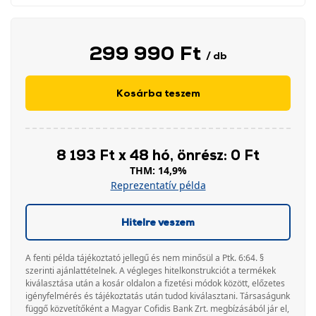
299 990 Ft
/ db
Kosárba teszem
8 193 Ft x 48 hó, önrész: 0 Ft
THM: 14,9%
Reprezentatív példa
Hitelre veszem
A fenti példa tájékoztató jellegű és nem minősül a Ptk. 6:64. §
szerinti ajánlattételnek. A végleges hitelkonstrukciót a termékek
kiválasztása után a kosár oldalon a fizetési módok között, előzetes
igényfelmérés és tájékoztatás után tudod kiválasztani. Társaságunk
függő közvetítőként a Magyar Cofidis Bank Zrt. megbízásából jár el,