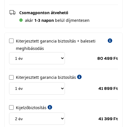
Csomagponton átvehető
akár
1-3 napon
belül díjmentesen
Kiterjesztett garancia biztosítás + baleseti
meghibásodás
Jótá
80 499 Ft
idős
címk
Kiterjesztett garancia biztosítás
Jótá
41 899 Ft
idős
címk
Kijelzőbiztosítás
Jótá
41 399 Ft
idős
címk