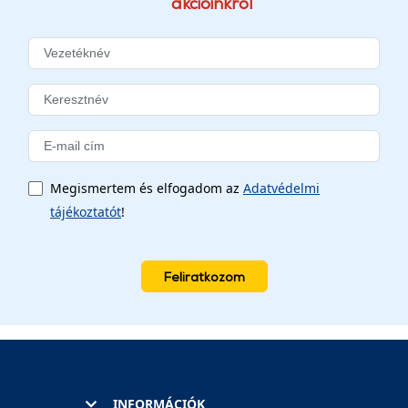
akcióinkról
Megismertem és elfogadom az
Adatvédelmi
tájékoztatót
!
Feliratkozom
INFORMÁCIÓK