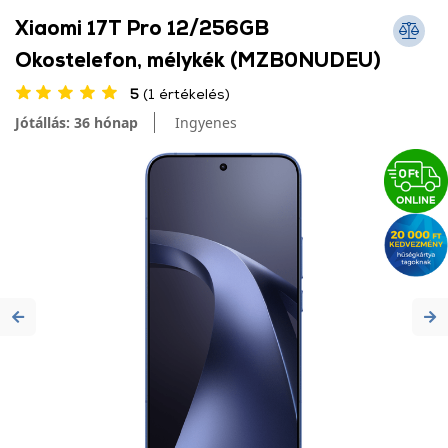
Xiaomi 17T Pro 12/256GB
Okostelefon, mélykék (MZB0NUDEU)
5
(1 értékelés)
Jótállás: 36 hónap
Ingyenes
Previous
Ne