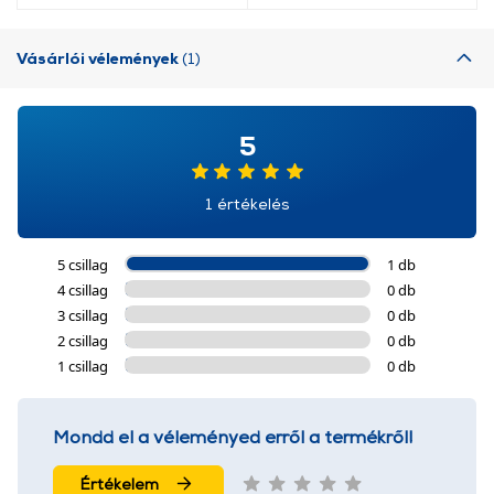
Vásárlói vélemények
(1)
5
1 értékelés
5 csillag
1 db
4 csillag
0 db
3 csillag
0 db
2 csillag
0 db
1 csillag
0 db
Mondd el a véleményed erről a termékről!
Értékelem