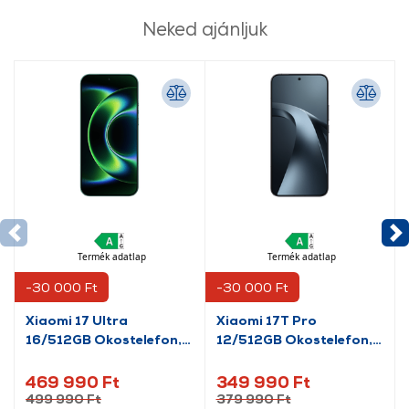
Neked ajánljuk
Termék adatlap
Termék adatlap
-30 000 Ft
-30 000 Ft
Xiaomi 17 Ultra
Xiaomi 17T Pro
16/512GB Okostelefon,
12/512GB Okostelefon,
csillagfényzöld
fekete (MZB0NUEEU)
469 990 Ft
349 990 Ft
499 990 Ft
379 990 Ft