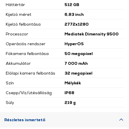
Háttértár
512 GB
Kijelző méret
6,83 inch
Kijelző felbontása
2772x1280
Processzor
Mediatek Dimensity 9500
Operációs rendszer
HyperOS
Főkamera felbontása
50 megapixel
Akkumulátor
7 000 mAh
Előlapi kamera felbontás
32 megapixel
Szín
Mélykék
Csepp/Víz/ütésállóság
IP68
Súly
219 g
Részletes ismertető