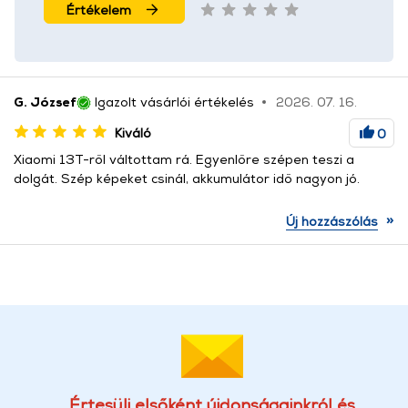
Értékelem
G. József
Igazolt vásárlói értékelés
2026. 07. 16.
Kiváló
0
Xiaomi 13T-ről váltottam rá. Egyenlőre szépen teszi a
dolgát. Szép képeket csinál, akkumulátor idő nagyon jó.
»
Új hozzászólás
Értesülj elsőként újdonságainkról és