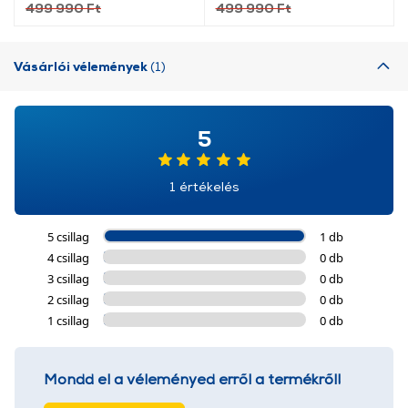
499 990 Ft
499 990 Ft
Vásárlói vélemények
(1)
5
1 értékelés
5 csillag
1 db
4 csillag
0 db
3 csillag
0 db
2 csillag
0 db
1 csillag
0 db
Mondd el a véleményed erről a termékről!