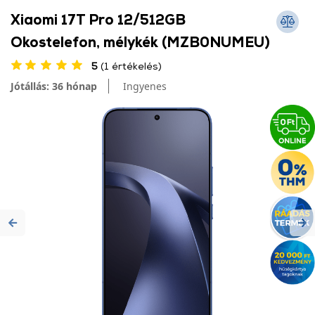
Xiaomi 17T Pro 12/512GB
Okostelefon, mélykék (MZB0NUMEU)
5
(1 értékelés)
Jótállás: 36 hónap
Ingyenes
Previous
Ne