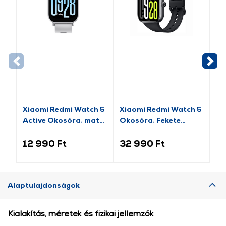
Xiaomi Redmi Watch 5
Xiaomi Redmi Watch 5
Xi
Active Okosóra, matt
Okosóra, Fekete
Ac
ezüst
(BHR9389GL)
éj
12 990 Ft
32 990 Ft
12
Alaptulajdonságok
Kialakítás, méretek és fizikai jellemzők