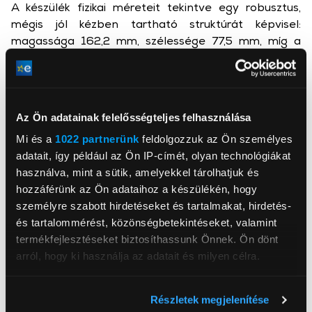
A készülék fizikai méreteit tekintve egy robusztus,
mégis jól kézben tartható struktúrát képvisel:
magassága 162,2 mm, szélessége 77,5 mm, míg a
vastagsága 8,25 mm. Ehhez a felépítéshez 219
grammos tömeg társul.
Kijelző technológia és szemvédelem
Az Ön adatainak felelősségteljes felhasználása
A telefon előlapját egy 6,83 hüvelykes AMOLED
kijelző uralja, amely 1,5K felbontást (2772 x 1280
Mi és a
1022 partnerünk
feldolgozzuk az Ön személyes
pixel) biztosít. A panel támogatja az akár 144 Hz-es
adatait, így például az Ön IP-címét, olyan technológiákat
képfrissítési gyakoriságot is, a maximális pontszerű
használva, mint a sütik, amelyekkel tárolhatjuk és
fénysűrűsége pedig eléri a 3500 nitet, míg a
hozzáférünk az Ön adataihoz a készülékén, hogy
legsötétebb környezetben egészen 1 nitig képes
személyre szabott hirdetéseket és tartalmakat, hirdetés-
lemenni az ultra-alacsony fényerőszintnek
és tartalommérést, közönségbetekintéseket, valamint
köszönhetően. A megjelenítő 68 milliárd szín
termékfejlesztéseket biztosíthassunk Önnek. Ön dönt
megjelenítésére képes, lefedve a DCI-P3 színteret, a
arról, hogy ki használja az adatait és milyen célra.
villódzásmentes képmegjelenítésért pedig a DC
dimming technológia felel.
Ha engedélyezi, a következőt is meg szeretnénk tenni:
Részletek megjelenítése
Információgyűjtés az Ön földrajzi