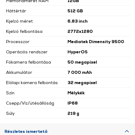
Memóriaméret RAM
12GB
Háttértár
512 GB
Kijelző méret
6,83 inch
Kijelző felbontása
2772x1280
Processzor
Mediatek Dimensity 9500
Operációs rendszer
HyperOS
Főkamera felbontása
50 megapixel
Akkumulátor
7 000 mAh
Előlapi kamera felbontás
32 megapixel
Szín
Mélykék
Csepp/Víz/ütésállóság
IP68
Súly
219 g
Részletes ismertető