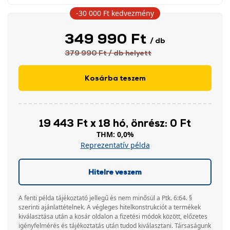
-30 000 Ft
kedvezmény
349 990 Ft
/ db
379 990 Ft
/ db
helyett
Kosárba teszem
19 443 Ft x 18 hó, önrész: 0 Ft
THM: 0,0%
Reprezentatív példa
Hitelre veszem
A fenti példa tájékoztató jellegű és nem minősül a Ptk. 6:64. §
szerinti ajánlattételnek. A végleges hitelkonstrukciót a termékek
kiválasztása után a kosár oldalon a fizetési módok között, előzetes
igényfelmérés és tájékoztatás után tudod kiválasztani. Társaságunk