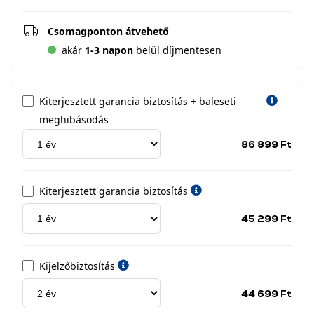
Csomagponton átvehető
akár
1-3 napon
belül díjmentesen
Kiterjesztett garancia biztosítás + baleseti
meghibásodás
Jótá
86 899 Ft
idős
címk
Kiterjesztett garancia biztosítás
Jótá
45 299 Ft
idős
címk
Kijelzőbiztosítás
Jótá
44 699 Ft
idős
címk