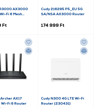
R3000 AX3000
Cudy 216295 P5_EU 5G
 Wi-Fi 6 Mesh
SA/NSA AX3000 Router
 Ft
174 999 Ft
 Archer AX17
Cudy N300 4G LTE Wi-Fi
Wi-Fi 6 Router
Router (230431)