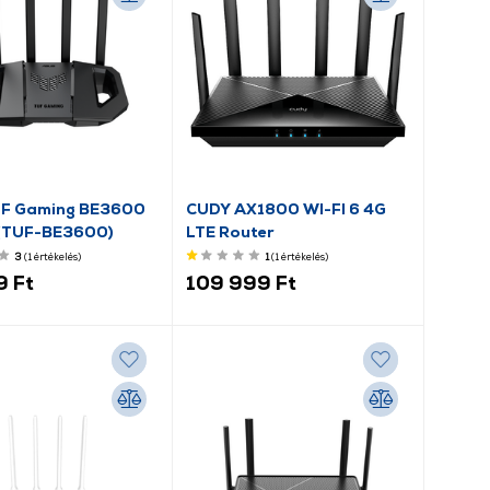
UF Gaming BE3600
CUDY AX1800 WI-FI 6 4G
 (TUF-BE3600)
LTE Router
3
(1
értékelés
)
1
(1
értékelés
)
9 Ft
109 999 Ft