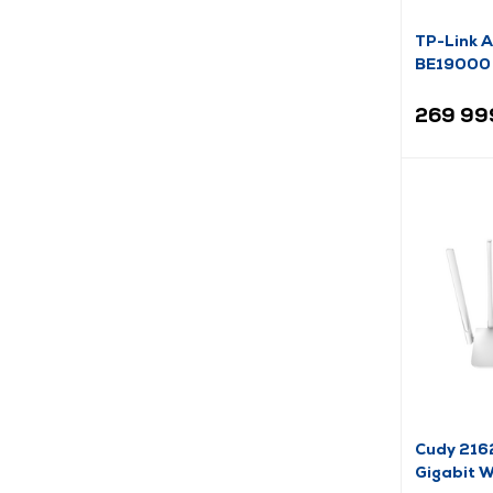
TP-Link 
BE19000 
Router
269 99
Cudy 21
Gigabit W