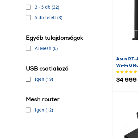
3 - 5 db (32)
5 db felett (3)
Egyéb tulajdonságok
Ai Mesh (6)
Asus RT
Wi-Fi 6 R
USB csatlakozó
Igen (19)
34 999 
Mesh router
Igen (12)