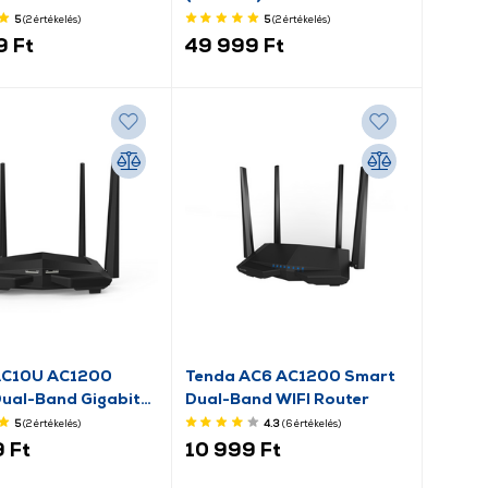
router
5
(2
értékelés
)
5
(2
értékelés
)
9 Ft
49 999 Ft
AC10U AC1200
Tenda AC6 AC1200 Smart
ual-Band Gigabit
Dual-Band WIFI Router
uter
5
(2
értékelés
)
4.3
(6
értékelés
)
 Ft
10 999 Ft