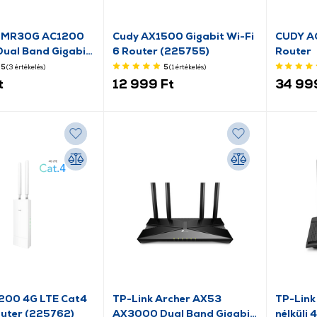
s MR30G AC1200
Cudy AX1500 Gigabit Wi-Fi
CUDY AC12
Dual Band Gigabit
6 Router (225755)
Router
5
(3
értékelés
)
5
(1
értékelés
)
t
12 999 Ft
34 99
200 4G LTE Cat4
TP-Link Archer AX53
TP-Link
outer (225762)
AX3000 Dual Band Gigabit
nélküli 