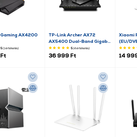
 Gaming AX4200
TP-Link Archer AX72
Xiaomi 
AX5400 Dual-Band Gigabit
(EU/DV
Wi-Fi 6 Router
5
(1
értékelés
)
5
(4
értékelés
)
Ft
36 999 Ft
14 999