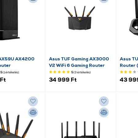
-AX59U AX4200
Asus TUF Gaming AX3000
Asus T
outer
V2 WiFi 6 Gaming Router
Router
5
(1
értékelés
)
5
(3
értékelés
)
Ft
34 999 Ft
43 99