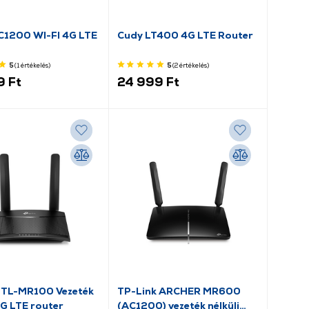
00 WI-FI 4G LTE
Cudy LT400 4G LTE Router
5
(1
értékelés
)
5
(2
értékelés
)
9 Ft
24 999 Ft
 TL-MR100 Vezeték
TP-Link ARCHER MR600
4G LTE router
(AC1200) vezeték nélküli