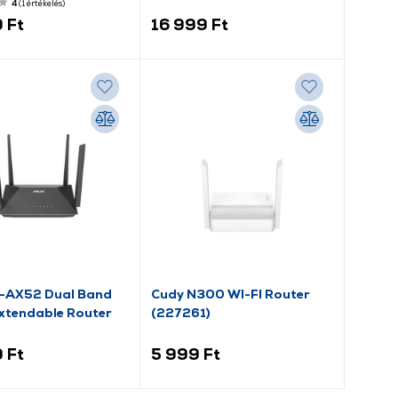
4
(1
értékelés
)
 Ft
16 999 Ft
-AX52 Dual Band
Cudy N300 WI-FI Router
Extendable Router
(227261)
 Ft
5 999 Ft