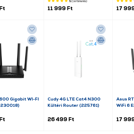
5
(1
értékelés
)
Ft
11 999 Ft
17 999
600 Gigabit WI-FI
Cudy 4G LTE Cat4 N300
Asus RT
 (230018)
Kültéri Router (225761)
WiFi 6 
Ft
26 499 Ft
17 999