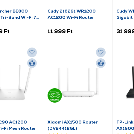
Archer BE800
Cudy 216291 WR1200
Cudy W
Tri-Band Wi-Fi 7
AC1200 Wi-Fi Router
Gigabit
Router
9 Ft
11 999 Ft
31 999
6290 AC1200
Xiaomi AX1500 Router
TP-Link
i-Fi Mesh Router
(DVB4412GL)
AX1500 