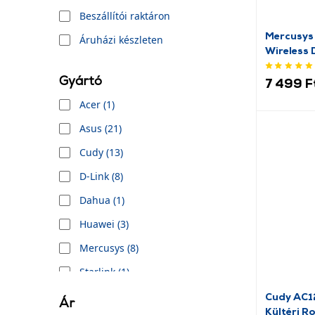
Beszállítói raktáron
Mercusy
Áruházi készleten
Wireless 
Router
Gyártó
7 499 F
Acer (1)
Asus (21)
Cudy (13)
D-Link (8)
Dahua (1)
Huawei (3)
Mercusys (8)
Starlink (1)
Synology (1)
Cudy AC1
Ár
Kültéri R