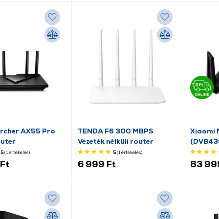
Archer AX55 Pro
TENDA F6 300 MBPS
Xiaomi 
outer
Vezeték nélküli router
(DVB43
5
(1
értékelés
)
5
(1
értékelés
)
Ft
6 999 Ft
83 99