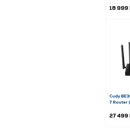
18 999 
Cudy BE3
7 Router
27 499 