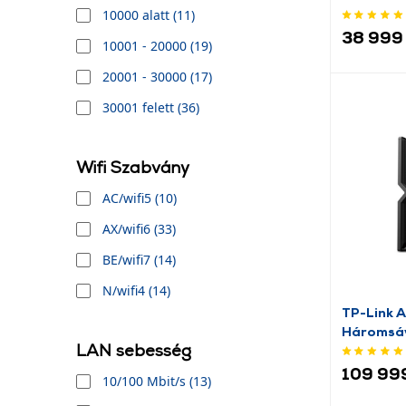
TENDA (4)
10000 alatt (11)
TP-LINK (16)
38 999 
10001 - 20000 (19)
Xiaomi (6)
20001 - 30000 (17)
30001 felett (36)
Wifi Szabvány
AC/wifi5 (10)
AX/wifi6 (33)
BE/wifi7 (14)
N/wifi4 (14)
TP-Link 
Háromsáv
LAN sebesség
109 999
10/100 Mbit/s (13)