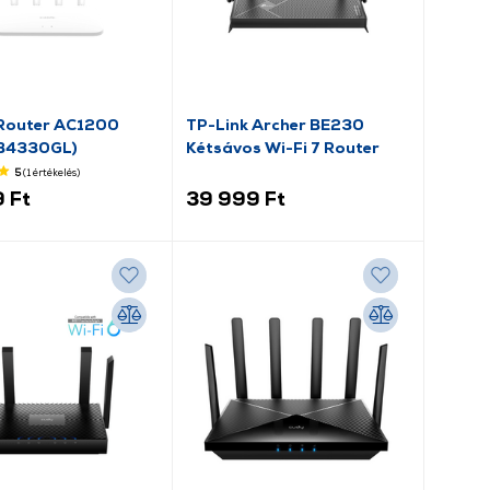
Router AC1200
TP-Link Archer BE230
B4330GL)
Kétsávos Wi-Fi 7 Router
5
(1
értékelés
)
 Ft
39 999 Ft