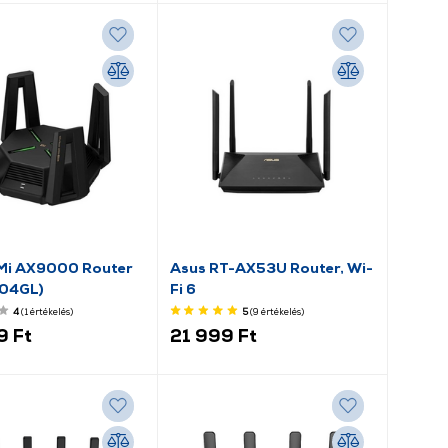
Mi AX9000 Router
Asus RT-AX53U Router, Wi-
04GL)
Fi 6
4
(1
értékelés
)
5
(9
értékelés
)
9 Ft
21 999 Ft