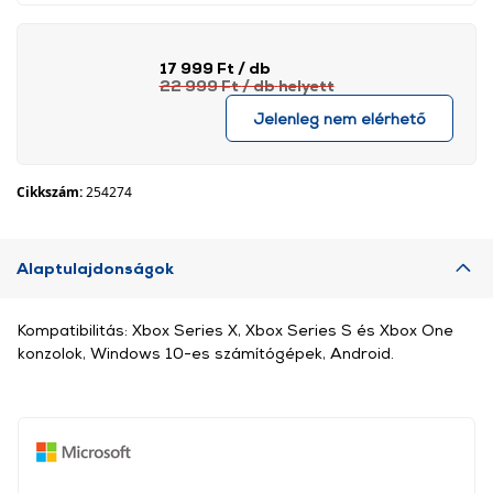
17 999 Ft
/ db
22 999 Ft
/ db
helyett
Jelenleg nem elérhető
Cikkszám:
254274
Alaptulajdonságok
Kompatibilitás: Xbox Series X, Xbox Series S és Xbox One
konzolok, Windows 10-es számítógépek, Android.