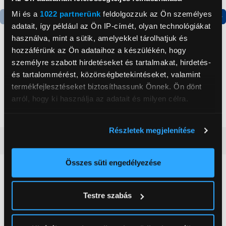
Mi és a
1022 partnerünk
feldolgozzuk az Ön személyes
adatait, így például az Ön IP-címét, olyan technológiákat
Termék adatlap
Termék adatlap
használva, mint a sütik, amelyekkel tárolhatjuk és
hozzáférünk az Ön adataihoz a készülékén, hogy
személyre szabott hirdetéseket és tartalmakat, hirdetés-
Gorenje NRS8182KX Side
Gorenje RK14DPS4
és tartalommérést, közönségbetekintéseket, valamint
by side hűtőszekrény
Alulfagyasztós
kombinált hűtőszekrény
termékfejlesztéseket biztosíthassunk Önnek. Ön dönt
199 999 Ft
124 999 Ft
arról, hogy ki használja az adatait és milyen célra.
Ha engedélyezi, a következőt is meg szeretnénk tenni:
Részletek megjelenítése
Információgyűjtés az Ön földrajzi
Vásárlói vélemények
(14)
elhelyezkedéséről pár méteres pontossággal
Az Ön készülékén beazonosítása annak konkrét
Összes süti engedélyezése
tulajdonságainak (ujjlenyomat) aktív ellenőrzésével
4.9
Tudjon meg többet személyes adatainak feldolgozási
Testre szabás
módjairól és adja meg preferenciáit a
Részletek
14 értékelés
pontban
. Bármikor módosíthatja vagy visszavonhatja a
Sütinyilatkozathoz való hozzájárulását.