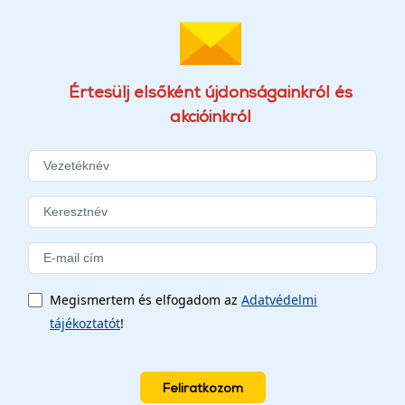
Értesülj elsőként újdonságainkról és
akcióinkról
Megismertem és elfogadom az
Adatvédelmi
tájékoztatót
!
Feliratkozom