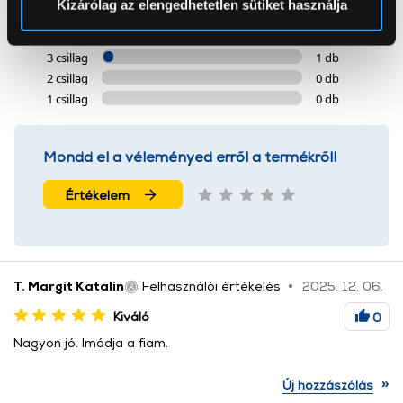
Kizárólag az elengedhetetlen sütiket használja
5 csillag
13 db
4 csillag
0 db
Az Eunonics.hu webáruházunk ún. süti vagy cookie file-
3 csillag
1 db
okat használ, melyeket az Ön gépén tárol a rendszer. A
2 csillag
0 db
cookie-k személyazonosítására nem alkalmasak,
1 csillag
0 db
szolgáltatásaink biztosításához szükségesek. Az oldal
használatával Ön elfogadja a cookie-k használatát.
További információk:
ÁSZF
és
Adatvédelem
Mondd el a véleményed erről a termékről!
Értékelem
T. Margit Katalin
Felhasználói értékelés
2025. 12. 06.
Kiváló
0
Nagyon jó. Imádja a fiam.
»
Új hozzászólás