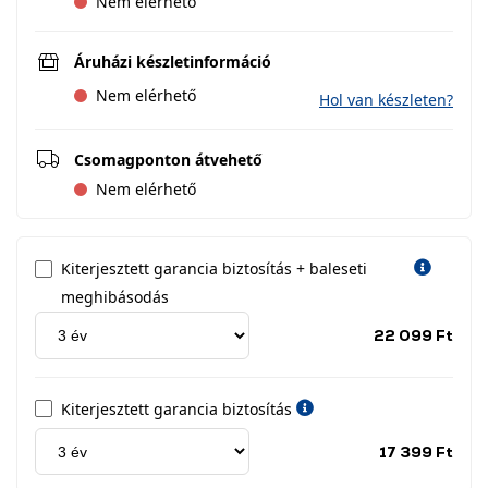
Nem elérhető
Áruházi készletinformáció
Nem elérhető
Hol van készleten?
Csomagponton átvehető
Nem elérhető
Kiterjesztett garancia biztosítás + baleseti
meghibásodás
Jótá
22 099 Ft
idős
címk
Kiterjesztett garancia biztosítás
Jótá
17 399 Ft
idős
címk