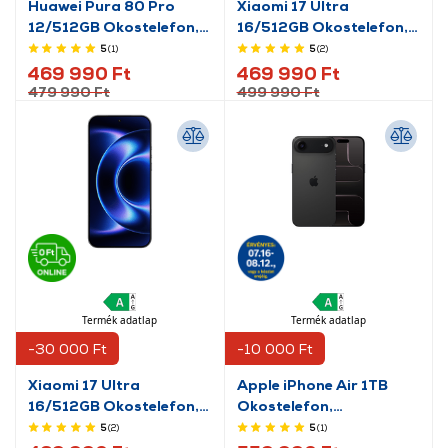
Huawei Pura 80 Pro
Xiaomi 17 Ultra
12/512GB Okostelefon,
16/512GB Okostelefon,
fekete (51098KFN)
csillagfényzöld
5
(1
)
5
(2
)
469 990 Ft
469 990 Ft
479 990 Ft
499 990 Ft
Termék adatlap
Termék adatlap
-30 000 Ft
-10 000 Ft
Xiaomi 17 Ultra
Apple iPhone Air 1TB
16/512GB Okostelefon,
Okostelefon,
fekete
asztrofekete
5
(2
)
5
(1
)
(MG2W4HX/A)