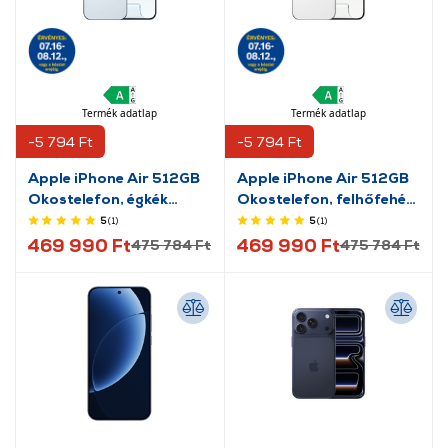
Termék adatlap
Termék adatlap
-5 794 Ft
-5 794 Ft
Apple iPhone Air 512GB
Apple iPhone Air 512GB
Okostelefon, égkék
Okostelefon, felhőfehér
(MG2V4HX/A)
(MG2T4HX/A)
5
(1
)
5
(1
)
469 990 Ft
469 990 Ft
475 784 Ft
475 784 Ft