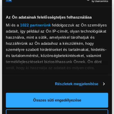
Oppo A96 6/128GB
Samsung Galaxy A17 LTE
DualSIM
4/128GB Okostelefon,
Az Ön adatainak felelősségteljes felhasználása
kártyafüggetlen
szürke
5
(2
)
4
(1
)
Mi és a
1022 partnerünk
feldolgozzuk az Ön személyes
Okostelefon, Fekete
91 990 Ft
64 990 Ft
adatait, így például az Ön IP-címét, olyan technológiákat
használva, mint a sütik, amelyekkel tárolhatjuk és
hozzáférünk az Ön adataihoz a készülékén, hogy
személyre szabott hirdetéseket és tartalmakat, hirdetés-
és tartalommérést, közönségbetekintéseket, valamint
termékfejlesztéseket biztosíthassunk Önnek. Ön dönt
arról, hogy ki használja az adatait és milyen célra.
Ha engedélyezi, a következőt is meg szeretnénk tenni:
Részletek megjelenítése
Információgyűjtés az Ön földrajzi
elhelyezkedéséről pár méteres pontossággal
-1 400 Ft
Az Ön készülékén beazonosítása annak konkrét
Összes süti engedélyezése
tulajdonságainak (ujjlenyomat) aktív ellenőrzésével
Gigaset E290 DECT
HMD 130 Music
Telefon, fekete
Mobiltelefon, kék
Tudjon meg többet személyes adatainak feldolgozási