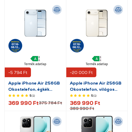
Termék adatlap
Termék adatlap
-5 794 Ft
-20 000 Ft
Apple iPhone Air 256GB
Apple iPhone Air 256GB
Okostelefon, égkék
Okostelefon, világos
(MG2P4HX/A)
arany (MG2N4HX/A)
5
(1
)
5
(1
)
369 990 Ft
369 990 Ft
375 784 Ft
389 990 Ft