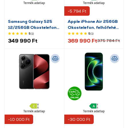
Termék adatlap
Termék adatlap
-5 794 Ft
Samsung Galaxy S25
Apple iPhone Air 256GB
12/256GB Okostelefon,
Okostelefon, felhőfehér
Menta
(MG2M4HX/A)
5
(1
)
5
(1
)
349 990 Ft
369 990 Ft
375 784 Ft
Termék adatlap
Termék adatlap
-10 000 Ft
-30 000 Ft