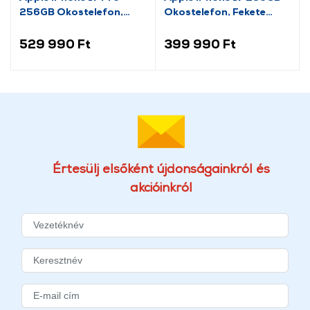
256GB Okostelefon,
Okostelefon, Fekete
Kozmosznarancs
(MG6J4HX/A)
(MG8H4HX/A)
529 990 Ft
399 990 Ft
Értesülj elsőként újdonságainkról és
akcióinkról