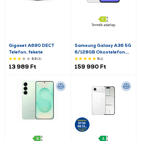
Termék adatlap
Gigaset A690 DECT
Samsung Galaxy A36 5G
Telefon, fekete
6/128GB Okostelefon,
Király Fehér
3.3
(3
)
5
(1
)
13 989 Ft
159 990 Ft