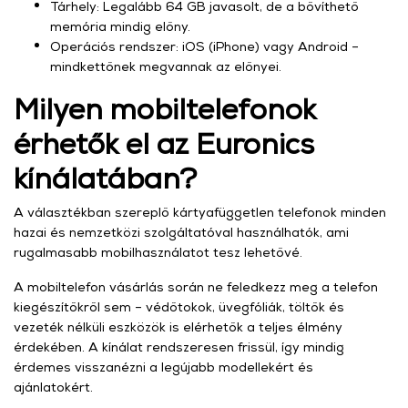
Tárhely: Legalább 64 GB javasolt, de a bővíthető
memória mindig előny.
Operációs rendszer: iOS (iPhone) vagy Android –
mindkettőnek megvannak az előnyei.
Milyen mobiltelefonok
érhetők el az Euronics
kínálatában?
A választékban szereplő kártyafüggetlen telefonok minden
hazai és nemzetközi szolgáltatóval használhatók, ami
rugalmasabb mobilhasználatot tesz lehetővé.
A mobiltelefon vásárlás során ne feledkezz meg a telefon
kiegészítőkről sem – védőtokok, üvegfóliák, töltők és
vezeték nélküli eszközök is elérhetők a teljes élmény
érdekében. A kínálat rendszeresen frissül, így mindig
érdemes visszanézni a legújabb modellekért és
ajánlatokért.