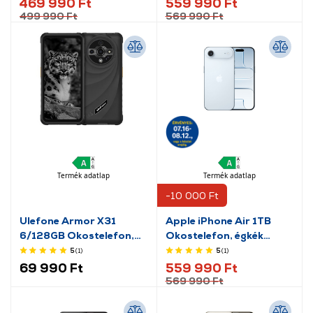
469 990 Ft
559 990 Ft
499 990 Ft
569 990 Ft
Termék adatlap
Termék adatlap
-10 000 Ft
Ulefone Armor X31
Apple iPhone Air 1TB
6/128GB Okostelefon,
Okostelefon, égkék
fekete
(MG304HX/A)
5
(1
)
5
(1
)
69 990 Ft
559 990 Ft
569 990 Ft