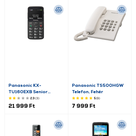
Panasonic KX-
Panasonic TS500HGW
TU160EXB Senior
Telefon, Fehér
mobiltelefon
2.3
(3
)
5
(9
)
21 999 Ft
7 999 Ft