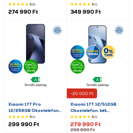
(MTP43SX/A)
Tengerészkék
5
(2
)
5
(1
)
274 990 Ft
349 990 Ft
Termék adatlap
Termék adatlap
-20 000 Ft
Xiaomi 17T Pro
Xiaomi 17T 12/512GB
12/256GB Okostelefon,
Okostelefon, kék
mélykék (MZB0NUDEU)
(MZB0NOYEU)
5
(1
)
5
(1
)
299 990 Ft
279 990 Ft
299 990 Ft