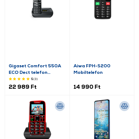
Gigaset Comfort 550A
Aiwa FPH-S200
ECO Dect telefon
Mobiltelefon
üzenetrögzítővel
5
(3
)
22 989 Ft
14 990 Ft