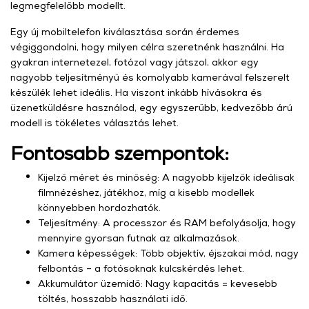
legmegfelelőbb modellt.
Egy új mobiltelefon kiválasztása során érdemes
végiggondolni, hogy milyen célra szeretnénk használni. Ha
gyakran internetezel, fotózol vagy játszol, akkor egy
nagyobb teljesítményű és komolyabb kamerával felszerelt
készülék lehet ideális. Ha viszont inkább hívásokra és
üzenetküldésre használod, egy egyszerűbb, kedvezőbb árú
modell is tökéletes választás lehet.
Fontosabb szempontok:
Kijelző méret és minőség: A nagyobb kijelzők ideálisak
filmnézéshez, játékhoz, míg a kisebb modellek
könnyebben hordozhatók.
Teljesítmény: A processzor és RAM befolyásolja, hogy
mennyire gyorsan futnak az alkalmazások.
Kamera képességek: Több objektív, éjszakai mód, nagy
felbontás – a fotósoknak kulcskérdés lehet.
Akkumulátor üzemidő: Nagy kapacitás = kevesebb
töltés, hosszabb használati idő.