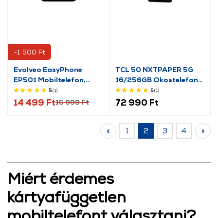
-1 500 Ft
Evolveo EasyPhone
TCL 50 NXTPAPER 5G
EP501 Mobiltelefon,
16/256GB Okostelefon,
Piros (EP-501-RD)
kék
5
(1
)
5
(1
)
14 499 Ft
72 990 Ft
15 999 Ft
«
1
2
3
4
»
Miért érdemes
kártyafüggetlen
mobiltelefont választani?