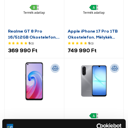
Termék adatlap
Termék adatlap
Realme GT 8 Pro
Apple iPhone 17 Pro 1TB
16/512GB Okostelefon,
Okostelefon, Mélykék
kék
(MG8R4HX/A)
5
(1
)
5
(1
)
369 990 Ft
749 990 Ft
Termék adatlap